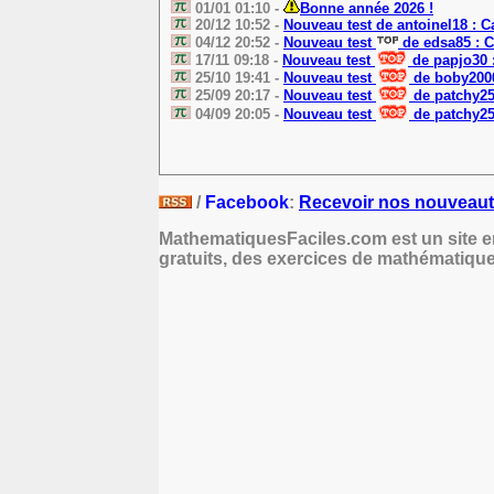
01/01 01:10 -
Bonne année 2026 !
20/12 10:52 -
Nouveau test de antoinel18 : Cal
04/12 20:52 -
Nouveau test
de edsa85 : C
17/11 09:18 -
Nouveau test
de papjo30 :
25/10 19:41 -
Nouveau test
de boby2000
25/09 20:17 -
Nouveau test
de patchy25 :
04/09 20:05 -
Nouveau test
de patchy25 
/
Facebook
:
Recevoir nos nouveaut
MathematiquesFaciles.com est un site e
gratuits, des exercices de mathématique