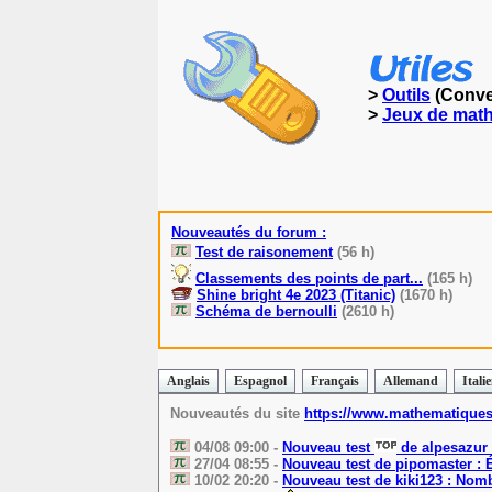
>
Outils
(Conver
>
Jeux de mat
Nouveautés du forum :
Test de raisonement
(56 h)
Classements des points de part...
(165 h)
Shine bright 4e 2023 (Titanic)
(1670 h)
Schéma de bernoulli
(2610 h)
Anglais
Espagnol
Français
Allemand
Itali
Nouveautés du site
https://www.mathematiques
04/08 09:00 -
Nouveau test
de alpesazur 
27/04 08:55 -
Nouveau test de pipomaster : 
10/02 20:20 -
Nouveau test de kiki123 : Nomb