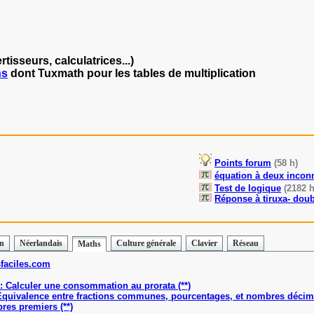
tisseurs, calculatrices...)
hs
dont Tuxmath pour les tables de multiplication
Points forum
(58 h)
équation à deux inco
Test de logique
(2182 h
Réponse à tiruxa- doub
en
Néerlandais
Culture générale
Clavier
Réseau
Maths
faciles.com
: Calculer une consommation au prorata (**)
Équivalence entre fractions communes, pourcentages, et nombres décima
res premiers (**)