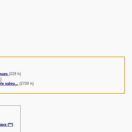
nnues
(229 h)
)
le valeu...
(2728 h)
ux (**)