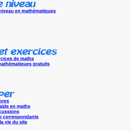
 niveau en mathématiques
rcices de maths
athématiques gratuits
bres
aide en maths
scussions
e correspondants
la vie du site