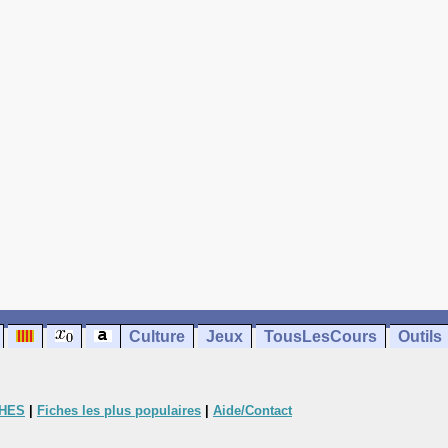
Culture
Jeux
TousLesCours
Outils
CHES
|
Fiches les plus populaires
|
Aide/Contact