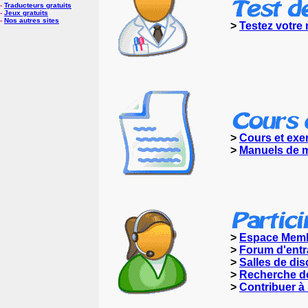
-
Traducteurs gratuits
-
Jeux gratuits
-
Nos autres sites
>
Testez votre
>
Cours et exe
>
Manuels de m
>
Espace Mem
>
Forum d'entr
>
Salles de di
>
Recherche d
>
Contribuer à 