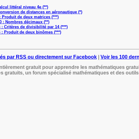
cul littéral niveau 4e (**)
onversion de distances en aéronautique (*)
 Produit de deux matrices (***)
 : Nombres décimaux (**)
 Critères de divisibilité par 14 (***)
: Produit de deux binômes (***)
és par RSS ou directement sur Facebook
|
Voir les 100 der
ntièrement gratuit pour apprendre les mathématiques grat
s gratuits, un forum spécialisé mathématiques et des outi