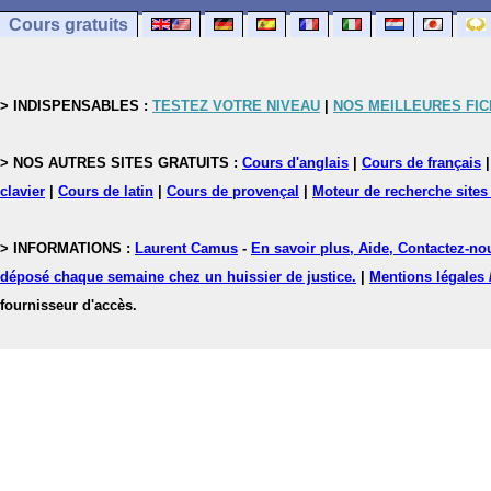
Cours gratuits
> INDISPENSABLES :
TESTEZ VOTRE NIVEAU
|
NOS MEILLEURES FI
> NOS AUTRES SITES GRATUITS :
Cours d'anglais
|
Cours de français
clavier
|
Cours de latin
|
Cours de provençal
|
Moteur de recherche sites
> INFORMATIONS :
Laurent Camus
-
En savoir plus, Aide, Contactez-no
déposé chaque semaine chez un huissier de justice.
|
Mentions légales 
fournisseur d'accès.