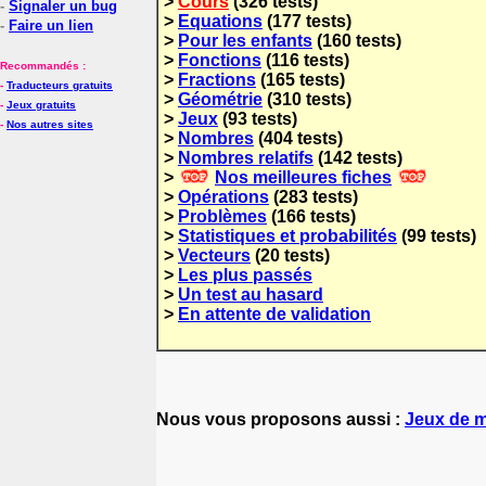
>
Cours
(326 tests)
-
Signaler un bug
>
Equations
(177 tests)
-
Faire un lien
>
Pour les enfants
(160 tests)
>
Fonctions
(116 tests)
Recommandés :
>
Fractions
(165 tests)
-
Traducteurs gratuits
>
Géométrie
(310 tests)
-
Jeux gratuits
>
Jeux
(93 tests)
-
Nos autres sites
>
Nombres
(404 tests)
>
Nombres relatifs
(142 tests)
>
Nos meilleures fiches
>
Opérations
(283 tests)
>
Problèmes
(166 tests)
>
Statistiques et probabilités
(99 tests)
>
Vecteurs
(20 tests)
>
Les plus passés
>
Un test au hasard
>
En attente de validation
Nous vous proposons aussi :
Jeux de 