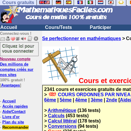
Cours gratuits
Accueil
Cours/Tests
Participer
Connectez-vous !
Se perfectionner en mathématiques
> Co
Cliquez ici pour
vous connecter
Nouveau compte
Des millions de
comptes créés sur
nos sites
Cours et exerci
100% gratuit !
[
Avantages
]
2341 cours et exercices gratuits de ma
>
COURS ORDONNES PAR NIVEAUX 
6ème
|
5ème
|
4ème
|
3ème
|
2nde
[
Aide
-
Accueil
-
Accès rapides
>
Arithmétique
(136 tests)
-
Aide/Contact
>
Calculs
(453 tests)
-
Livre d'or
>
Calcul littéral
(178 tests)
-
Plan du site
>
Conversions
(94 tests)
-
Recommander