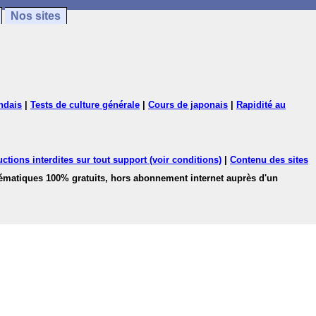
Nos sites
ndais
|
Tests de culture générale
|
Cours de japonais
|
Rapidité au
ctions interdites sur tout support (voir conditions)
|
Contenu des sites
hématiques 100% gratuits, hors abonnement internet auprès d'un