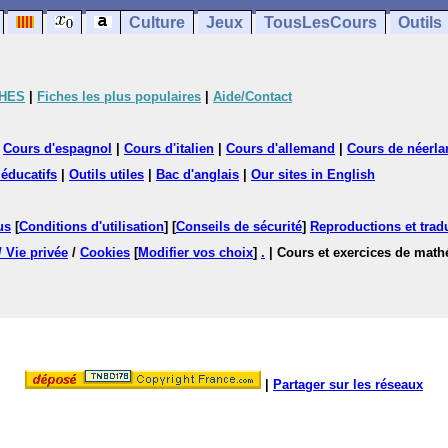
Culture
Jeux
TousLesCours
Outils
CHES
|
Fiches les plus populaires
|
Aide/Contact
|
Cours d'espagnol
|
Cours d'italien
|
Cours d'allemand
|
Cours de néerla
 éducatifs
|
Outils utiles
|
Bac d'anglais
|
Our sites in English
us
[
Conditions d'utilisation
] [
Conseils de sécurité
]
Reproductions et tradu
/ Vie privée
/
Cookies
[
Modifier vos choix
]
.
| Cours et exercices de mat
|
Partager sur les réseaux