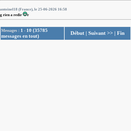
antoinel18 (France), le 25-06-2026 16:58
g rien a redir
r
1
10 (35785
Messages :
-
Début
|
Suivant >>
|
Fin
messages en tout)