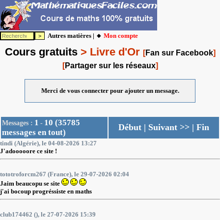
Autres matières
| 🔸
Mon compte
Cours gratuits
> Livre d'Or
[
Fan sur Facebook
]
[
Partager sur les réseaux
]
Merci de vous
connecter
pour ajouter un message.
1
10 (35785
Messages :
-
Début
|
Suivant >>
|
Fin
messages en tout)
tindi (Algérie), le 04-08-2026 13:27
J'adooooore ce site !
tototroforcm267 (France), le 29-07-2026 02:04
Jaim beaucopu se site
j'ai bocoup progréssiste en maths
club174462 (), le 27-07-2026 15:39