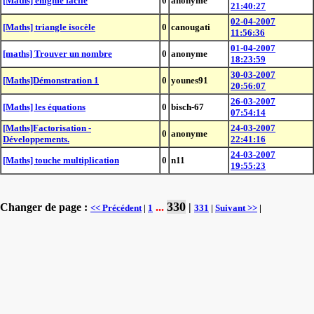
[Maths] énigme facile
0
anonyme
21:40:27
02-04-2007
[Maths] triangle isocèle
0
canougati
11:56:36
01-04-2007
[maths] Trouver un nombre
0
anonyme
18:23:59
30-03-2007
[Maths]Démonstration 1
0
younes91
20:56:07
26-03-2007
[Maths] les équations
0
bisch-67
07:54:14
[Maths]Factorisation -
24-03-2007
0
anonyme
Développements.
22:41:16
24-03-2007
[Maths] touche multiplication
0
n11
19:55:23
330
Changer de page :
...
|
<< Précédent
|
1
331
|
Suivant >>
|