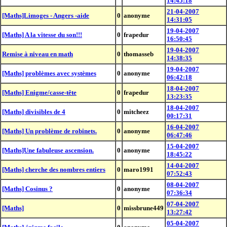
14:45:18
21-04-2007
[Maths]Limoges - Angers -aide
0
anonyme
14:31:05
19-04-2007
[Maths] A la vitesse du son!!!
0
frapedur
16:50:45
19-04-2007
Remise à niveau en math
0
thomasseb
14:38:35
19-04-2007
[Maths] problèmes avec systèmes
0
anonyme
06:42:18
18-04-2007
[Maths] Enigme/casse-tête
0
frapedur
13:23:35
18-04-2007
[Maths] divisibles de 4
0
mitcheez
00:17:31
16-04-2007
[Maths] Un problème de robinets.
0
anonyme
06:47:46
15-04-2007
[Maths]Une fabuleuse ascension.
0
anonyme
18:45:22
14-04-2007
[Maths] cherche des nombres entiers
0
maro1991
07:52:43
08-04-2007
[Maths] Cosinus ?
0
anonyme
07:36:34
07-04-2007
[Maths]
0
missbrune449
13:27:42
05-04-2007