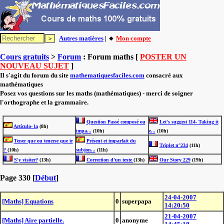
Autres matières
| 🔸
Mon compte
Cours gratuits
>
Forum
: Forum maths [
POSTER UN
NOUVEAU SUJET
]
Il s'agit du forum du site
mathematiquesfaciles.com
consacré aux
mathématiques
Posez vos questions sur les maths (mathématiques) - merci de soigner
l'orthographe et la grammaire.
Question Passé composé ou
Let's suggest 114- Taking it
Artículo- la
(8h)
impa...
(10h)
e...
(10h)
Tener que ou tenerse que ir
Présent et imparfait du
Triplet n°234
(11h)
?
(10h)
subjon...
(11h)
S'y visiter?
(13h)
Correction d'un texte
(13h)
Our Story 229
(19h)
Page 330 [
Début
]
24-04-2007
[Maths] Equations
0
superpapa
14:20:50
21-04-2007
[Maths] Aire partielle.
0
anonyme