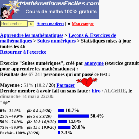
Autres matières
| 🔸
Mon compte
Apprendre les mathématiques
>
Leçons & Exercices de
mathématiques
>
Suites numériques
> Statistiques mises à jour
toutes les 4h
Retourner à l'exercice
Exercice "Suites numériques", créé par
anonyme
(exercice gratuit
pour apprendre les mathématiques) :
Résultats des
67 241
personnes qui ont passé ce test :
Moyenne :
51%
(
10.2
/ 20)
Partager
Dernier membre à avoir fait un sans faute :
hiro
/ ALGéRIE
, le
dimanche 14 mai à 22:38
:
"
❤️
"
10.7%
0% - 24.9%
(de 0 à 4,9/20)
50.4%
25% - 49.9%
(de 5 à 9,9/20)
14.9%
50% - 74.9%
(de 10 à 14,9/20)
20.8%
75% - 99.9%
(de 15 à 19,9/20)
3.3%
Parfait - 100%
(20/20)