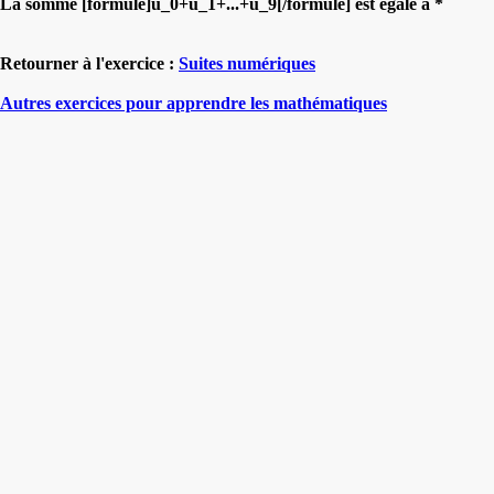
La somme [formule]u_0+u_1+...+u_9[/formule] est égale à *
Retourner à l'exercice :
Suites numériques
Autres exercices pour apprendre les mathématiques