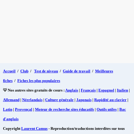
Accueil
/
Club
/
Test de niveau
/
Guide de travail
/
Meilleures
fiches
/
Fiches les plus populaires
💡 Nos autres sites gratuits de cours :
Anglais
|
Français
|
Espagnol
|
Italien
|
Allemand
|
Néerlandais
|
Culture générale
|
Japonais
|
Rapidité au clavier
|
Latin
|
Provençal
|
Moteur de recherche sites éducatifs
|
Outils utiles
|
Bac
d'anglais
Copyright
Laurent Camus
- Reproduction/traductions interdites sur tous