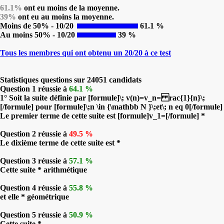
61.1%
ont eu moins de la moyenne.
39%
ont eu au moins la moyenne.
Moins de 50% - 10/20
61.1 %
Au moins 50% - 10/20
39 %
Tous les membres qui ont obtenu un 20/20 à ce test
Statistiques questions sur 24051 candidats
Question 1 réussie à
64.1 %
1° Soit la suite définie par [formule]\; v(n)=v_n= rac{1}{n}\;
[/formule] pour [formule]\;n \in {\mathbb N }\;et\; n eq 0[/formule]
Le premier terme de cette suite est [formule]v_1=[/formule] *
Question 2 réussie à
49.5 %
Le dixième terme de cette suite est *
Question 3 réussie à
57.1 %
Cette suite * arithmétique
Question 4 réussie à
55.8 %
et elle * géométrique
Question 5 réussie à
50.9 %
Cette suite *