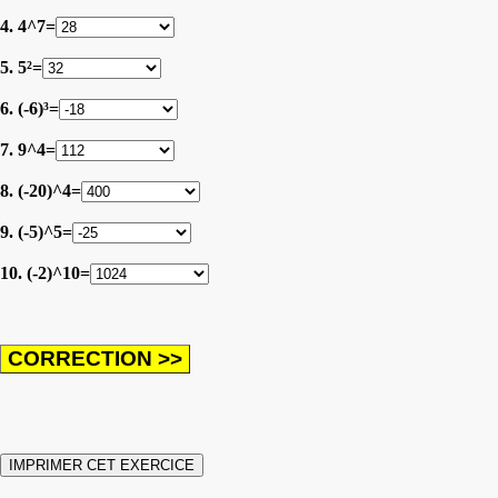
4. 4^7=
5. 5²=
6. (-6)³=
7. 9^4=
8. (-20)^4=
9. (-5)^5=
10. (-2)^10=