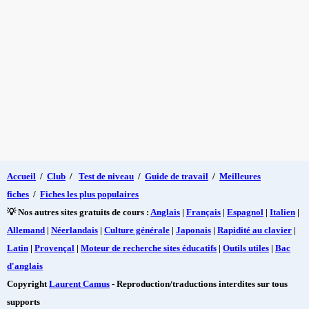
Accueil
/
Club
/
Test de niveau
/
Guide de travail
/
Meilleures
fiches
/
Fiches les plus populaires
💡 Nos autres sites gratuits de cours :
Anglais
|
Français
|
Espagnol
|
Italien
|
Allemand
|
Néerlandais
|
Culture générale
|
Japonais
|
Rapidité au clavier
|
Latin
|
Provençal
|
Moteur de recherche sites éducatifs
|
Outils utiles
|
Bac
d'anglais
Copyright
Laurent Camus
- Reproduction/traductions interdites sur tous
supports