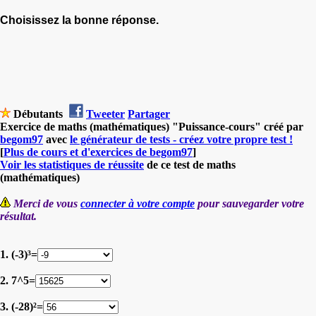
Choisissez la bonne réponse.
Débutants
Tweeter
Partager
Exercice de maths (mathématiques) "Puissance-cours" créé par
begom97
avec
le générateur de tests - créez votre propre test !
[
Plus de cours et d'exercices de begom97
]
Voir les statistiques de réussite
de ce test de maths
(mathématiques)
Merci de vous
connecter à votre compte
pour sauvegarder votre
résultat.
1. (-3)³=
2. 7^5=
3. (-28)²=