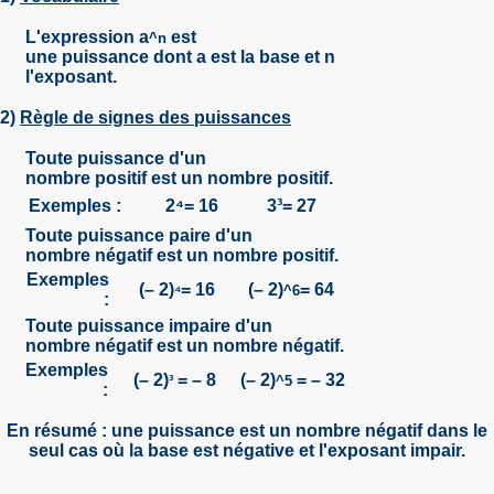
L'expression a
est
^n
une
puissance
dont a est la
base
et n
l'
exposant
.
2)
Règle de signes des puissances
Toute puissance d'un
nombre
positif
est un nombre
positif
.
Exemples :
2⁴= 16
3³= 27
Toute puissance
paire
d'un
nombre
négatif
est un nombre
positif
.
Exemples
(– 2)
= 16
(– 2)
= 64
⁴
^6
:
Toute puissance
impaire
d'un
nombre
négatif
est un nombre
négatif
.
Exemples
(– 2)
= – 8
(– 2)
= – 32
³
^5
:
En résumé
:
une puissance est un nombre négatif dans le
seul cas où la base est négative et l'exposant impair.