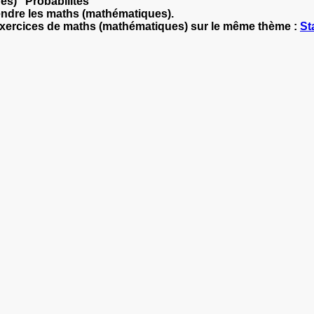
es) "Probabilités"
endre les maths (mathématiques).
'exercices de maths (mathématiques) sur le même thème :
St