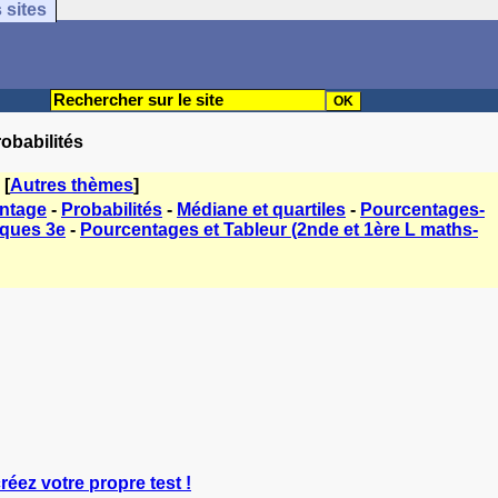
 sites
obabilités
[
Autres thèmes
]
entage
-
Probabilités
-
Médiane et quartiles
-
Pourcentages-
iques 3e
-
Pourcentages et Tableur (2nde et 1ère L maths-
créez votre propre test !