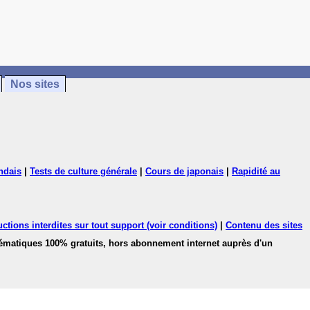
Nos sites
ndais
|
Tests de culture générale
|
Cours de japonais
|
Rapidité au
ctions interdites sur tout support (voir conditions)
|
Contenu des sites
hématiques 100% gratuits, hors abonnement internet auprès d'un