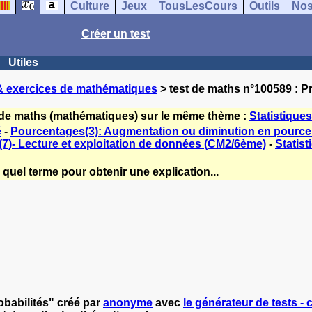
Culture
Jeux
TousLesCours
Outils
Nos
Créer un test
Utiles
& exercices de mathématiques
> test de maths n°100589 : Pr
 de maths (mathématiques) sur le même thème :
Statistiques
é
-
Pourcentages(3): Augmentation ou diminution en pourc
(7)- Lecture et exploitation de données (CM2/6ème)
-
Statist
quel terme pour obtenir une explication...
babilités" créé par
anonyme
avec
le générateur de tests - 