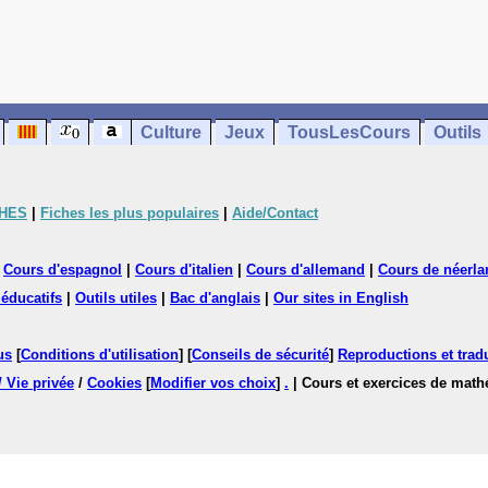
Culture
Jeux
TousLesCours
Outils
CHES
|
Fiches les plus populaires
|
Aide/Contact
|
Cours d'espagnol
|
Cours d'italien
|
Cours d'allemand
|
Cours de néerla
 éducatifs
|
Outils utiles
|
Bac d'anglais
|
Our sites in English
us
[
Conditions d'utilisation
] [
Conseils de sécurité
]
Reproductions et tradu
/ Vie privée
/
Cookies
[
Modifier vos choix
]
.
| Cours et exercices de mat