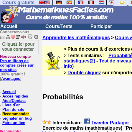
Cours gratuits
Accueil
Cours/Tests
Participer
Connectez-vous !
Apprendre les mathématiques
>
Cours 
Cliquez ici pour
vous connecter
> Plus de cours & d'exercices
> Tests similaires : -
Probabilit
Nouveau compte
statistiques(2)
-
Test de niveau
Des millions de
comptes créés sur
info)
nos sites
>
Double-cliquez
sur n'importe 
100% gratuit !
[
Avantages
]
-
Accueil
Probabilités
-
Accès rapides
-
Aide/Contact
-
Livre d'or
-
Plan du site
-
Recommander
-
Signaler un bug
Intermédiaire
Tweeter
Partager
-
Faire un lien
Exercice de maths (mathématiques) "Pro
Recommandés :