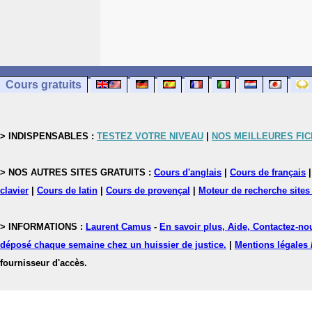
Cours gratuits
> INDISPENSABLES :
TESTEZ VOTRE NIVEAU
|
NOS MEILLEURES FI
> NOS AUTRES SITES GRATUITS :
Cours d'anglais
|
Cours de français
clavier
|
Cours de latin
|
Cours de provençal
|
Moteur de recherche sites
> INFORMATIONS :
Laurent Camus
-
En savoir plus, Aide, Contactez-no
déposé chaque semaine chez un huissier de justice.
|
Mentions légales 
fournisseur d'accès.