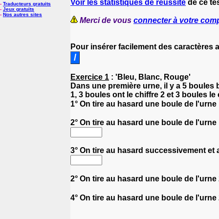
Voir les statistiques de réussite
de ce te
-
Traducteurs gratuits
-
Jeux gratuits
-
Nos autres sites
Merci de vous
connecter à votre com
Pour insérer facilement des caractères
Exercice 1
: 'Bleu, Blanc, Rouge'
Dans une première urne, il y a 5 boules 
1, 3 boules ont le chiffre 2 et 3 boules l
1° On tire au hasard une boule de l'urne
2° On tire au hasard une boule de l'urne 
3° On tire au hasard successivement et a
2° On tire au hasard une boule de l'urne 
4° On tire au hasard une boule de l'urne