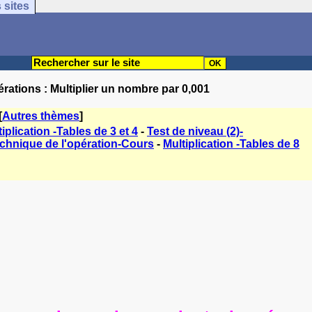
 sites
rations : Multiplier un nombre par 0,001
[
Autres thèmes
]
iplication -Tables de 3 et 4
-
Test de niveau (2)-
echnique de l'opération-Cours
-
Multiplication -Tables de 8