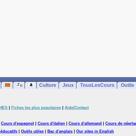
Culture
Jeux
TousLesCours
Outils
CHES
|
Fiches les plus populaires
|
Aide/Contact
|
Cours d'espagnol
|
Cours d'italien
|
Cours d'allemand
|
Cours de néerla
 éducatifs
|
Outils utiles
|
Bac d'anglais
|
Our sites in English