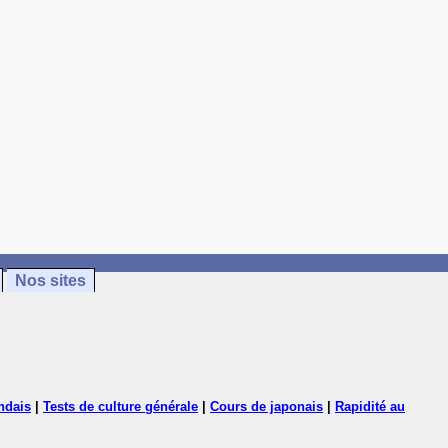
Nos sites
ndais
|
Tests de culture générale
|
Cours de japonais
|
Rapidité au