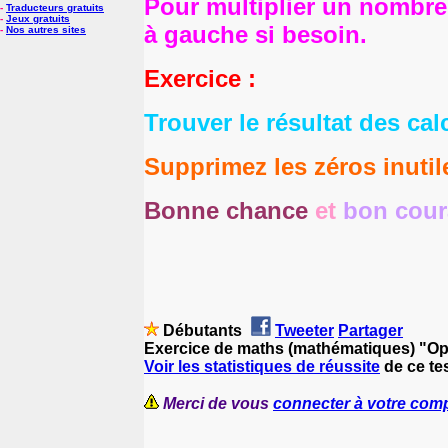
Pour multiplier un nombre 
-
Traducteurs gratuits
-
Jeux gratuits
à gauche si besoin.
-
Nos autres sites
Exercice :
Trouver le résultat des cal
Supprimez les zéros inutil
Bonne chance
et
bon cou
Débutants
Tweeter
Partager
Exercice de maths (mathématiques) "Opé
Voir les statistiques de réussite
de ce te
Merci de vous
connecter à votre com