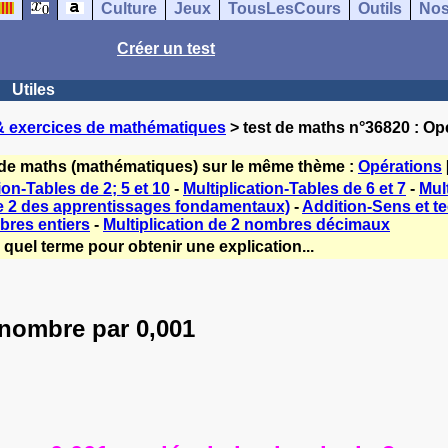
Culture
Jeux
TousLesCours
Outils
Nos
Créer un test
Utiles
& exercices de mathématiques
> test de maths n°36820 : Opé
 de maths (mathématiques) sur le même thème :
Opérations
ion-Tables de 2; 5 et 10
-
Multiplication-Tables de 6 et 7
-
Mult
le 2 des apprentissages fondamentaux)
-
Addition-Sens et t
bres entiers
-
Multiplication de 2 nombres décimaux
quel terme pour obtenir une explication...
 nombre par 0,001