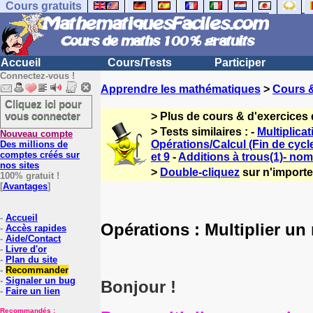
Cours gratuits
Accueil
Cours/Tests
Participer
Connectez-vous !
Apprendre les mathématiques
>
Cours 
Cliquez ici pour
vous connecter
> Plus de cours & d'exercices
> Tests similaires : -
Multiplicat
Nouveau compte
Opérations/Calcul (Fin de cyc
Des millions de
comptes créés sur
et 9
-
Additions à trous(1)- nom
nos sites
>
Double-cliquez
sur n'importe 
100% gratuit !
[
Avantages
]
-
Accueil
Opérations : Multiplier un
-
Accès rapides
-
Aide/Contact
-
Livre d'or
-
Plan du site
-
Recommander
-
Signaler un bug
Bonjour !
-
Faire un lien
Recommandés :