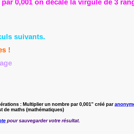
par 0,001 on décale la virgule de 3 ran
culs suivants.
es !
rage
rations : Multiplier un nombre par 0,001" créé par
anonym
st de maths (mathématiques)
pte
pour sauvegarder votre résultat.