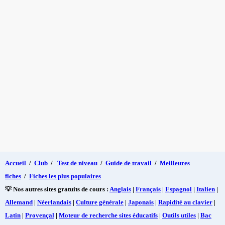
Accueil
/
Club
/
Test de niveau
/
Guide de travail
/
Meilleures
fiches
/
Fiches les plus populaires
💡 Nos autres sites gratuits de cours :
Anglais
|
Français
|
Espagnol
|
Italien
|
Allemand
|
Néerlandais
|
Culture générale
|
Japonais
|
Rapidité au clavier
|
Latin
|
Provençal
|
Moteur de recherche sites éducatifs
|
Outils utiles
|
Bac