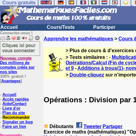
Cours gratuits
Accueil
Cours/Tests
Participer
Connectez-vous !
Apprendre les mathématiques
>
Cours 
Cliquez ici pour
vous connecter
> Plus de cours & d'exercices
> Tests similaires : -
Multiplicat
Nouveau compte
Opérations/Calcul (Fin de cyc
Des millions de
comptes créés sur
et 9
-
Additions à trous(1)- nom
nos sites
>
Double-cliquez
sur n'importe 
100% gratuit !
[
Avantages
]
-
Accueil
Opérations : Division par 1
-
Accès rapides
-
Aide/Contact
-
Livre d'or
-
Plan du site
-
Recommander
-
Signaler un bug
Débutants
Tweeter
Partager
-
Faire un lien
Exercice de maths (mathématiques) "Opér
Recommandés :