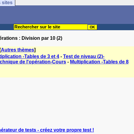
 sites
rations : Division par 10 (2)
[
Autres thèmes
]
iplication -Tables de 3 et 4
-
Test de niveau (2)-
echnique de l'opération-Cours
-
Multiplication -Tables de 8
érateur de tests - créez votre propre test !