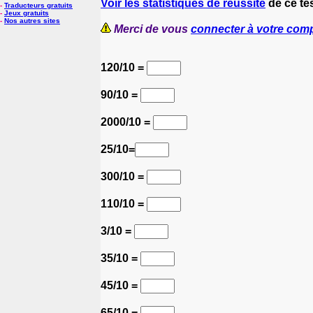
Voir les statistiques de réussite
de ce te
-
Traducteurs gratuits
-
Jeux gratuits
-
Nos autres sites
Merci de vous
connecter à votre com
120/10 =
90/10 =
2000/10 =
25/10=
300/10 =
110/10 =
3/10 =
35/10 =
45/10 =
65/10 =