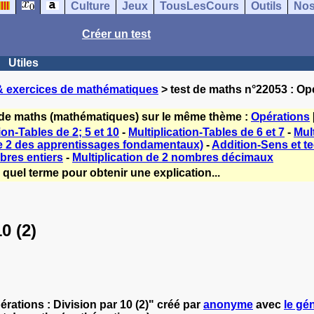
Culture
Jeux
TousLesCours
Outils
Nos
Créer un test
Utiles
& exercices de mathématiques
> test de maths n°22053 : Opé
 de maths (mathématiques) sur le même thème :
Opérations
ion-Tables de 2; 5 et 10
-
Multiplication-Tables de 6 et 7
-
Mult
le 2 des apprentissages fondamentaux)
-
Addition-Sens et t
bres entiers
-
Multiplication de 2 nombres décimaux
quel terme pour obtenir une explication...
0 (2)
ations : Division par 10 (2)" créé par
anonyme
avec
le gén