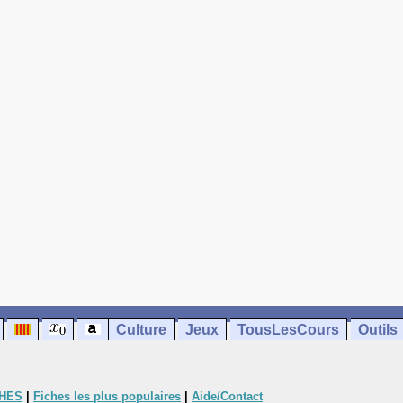
Culture
Jeux
TousLesCours
Outils
CHES
|
Fiches les plus populaires
|
Aide/Contact