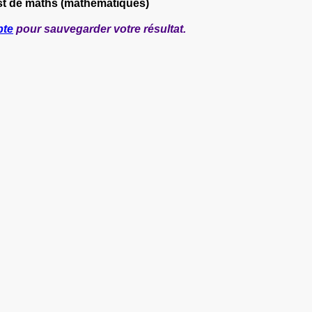
st de maths (mathématiques)
pte
pour sauvegarder votre résultat.