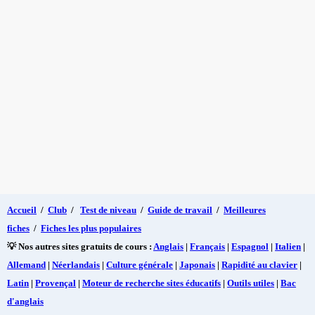
Accueil
/
Club
/
Test de niveau
/
Guide de travail
/
Meilleures
fiches
/
Fiches les plus populaires
💡 Nos autres sites gratuits de cours :
Anglais
|
Français
|
Espagnol
|
Italien
|
Allemand
|
Néerlandais
|
Culture générale
|
Japonais
|
Rapidité au clavier
|
Latin
|
Provençal
|
Moteur de recherche sites éducatifs
|
Outils utiles
|
Bac
d'anglais