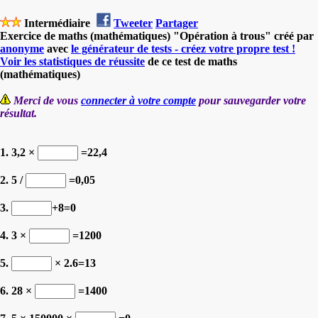
Intermédiaire
Tweeter
Partager
Exercice de maths (mathématiques) "Opération à trous" créé par
anonyme
avec
le générateur de tests - créez votre propre test !
Voir les statistiques de réussite
de ce test de maths
(mathématiques)
Merci de vous
connecter à votre compte
pour sauvegarder votre
résultat.
1. 3,2 ×
=22,4
2. 5 /
=0,05
3.
+8=0
4. 3 ×
=1200
5.
× 2.6=13
6. 28 ×
=1400