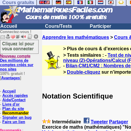
Cours gratuits
Accueil
Cours/Tests
Participer
Connectez-vous !
Apprendre les mathématiques
>
Cours 
Cliquez ici pour
vous connecter
> Plus de cours & d'exercices
> Tests similaires : -
Test de n
Nouveau compte
niveau (2)-Opérations/Calcul 
Des millions de
comptes créés sur
-
Bilan-CM1/CM2 : Nombres de 
nos sites
>
Double-cliquez
sur n'importe 
100% gratuit !
[
Avantages
]
-
Accueil
Notation Scientifique
-
Accès rapides
-
Aide/Contact
-
Livre d'or
-
Plan du site
-
Recommander
-
Signaler un bug
Intermédiaire
Tweeter
Partager
-
Faire un lien
Exercice de maths (mathématiques) "Not
Recommandés :