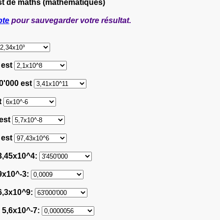
st de maths (mathématiques)
pte
pour sauvegarder votre résultat.
 est
00'000 est
t
 est
 est
 3,45x10^4:
 9x10^-3:
 6,3x10^9:
e 5,6x10^-7: