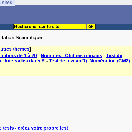
 sites
tation Scientifique
utres thèmes
]
ombres de 1 à 20
-
Nombres : Chiffres romains
-
Test de
: Intervalles dans R
-
Test de niveau(1): Numération (CM2)
 tests - créez votre propre test !