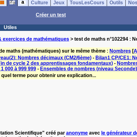
Culture
Jeux
TousLesCours
Outils
Nos
Créer un test
Utiles
& exercices de mathématiques
> test de maths n°102294 : No
 de maths (mathématiques) sur le même thème :
Nombres
[
A
iveau(2): Nombres décimaux (CM2/6ème)
-
Bilan1 CP/CE1: N
(Fin de cycle 2 des apprentissages fondamentaux)
-
Nombres 
1 000 à 999 999
-
Ensembles de nombres (niveau Seconde)
quel terme pour obtenir une explication...
ation Scientifique" créé par
anonyme
avec
le générateur de