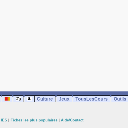
Culture
Jeux
TousLesCours
Outils
CHES
|
Fiches les plus populaires
|
Aide/Contact