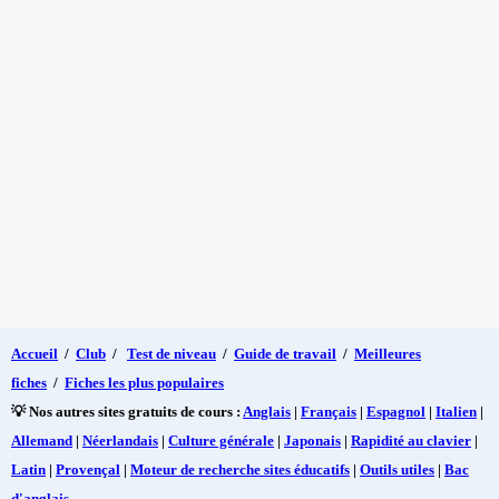
Accueil
/
Club
/
Test de niveau
/
Guide de travail
/
Meilleures
fiches
/
Fiches les plus populaires
💡 Nos autres sites gratuits de cours :
Anglais
|
Français
|
Espagnol
|
Italien
|
Allemand
|
Néerlandais
|
Culture générale
|
Japonais
|
Rapidité au clavier
|
Latin
|
Provençal
|
Moteur de recherche sites éducatifs
|
Outils utiles
|
Bac
d'anglais