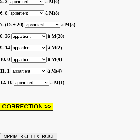
5. 3
à M(6)
6. 8
à M(8)
7. (15 + 20)
à M(5)
8. 36
à M(20)
9. 14
à M(2)
10. 0
à M(9)
11. 1
à M(4)
12. 19
à M(1)