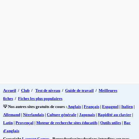
Accueil
/
Club
/
Test de niveau
/
Guide de travail
/
Meilleures
fiches
/
Fiches les plus populaires
💡 Nos autres sites gratuits de cours :
Anglais
|
Français
|
Espagnol
|
Italien
|
Allemand
|
Néerlandais
|
Culture générale
|
Japonais
|
Rapidité au clavier
|
Latin
|
Provençal
|
Moteur de recherche sites éducatifs
|
Outils utiles
|
Bac
d'anglais
Copyright
Laurent Camus
- Reproduction/traductions interdites sur tous