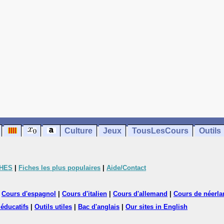
Culture
Jeux
TousLesCours
Outils
CHES
|
Fiches les plus populaires
|
Aide/Contact
|
Cours d'espagnol
|
Cours d'italien
|
Cours d'allemand
|
Cours de néerla
 éducatifs
|
Outils utiles
|
Bac d'anglais
|
Our sites in English