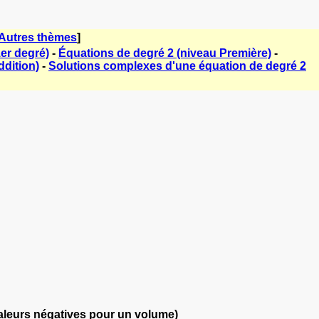
Autres thèmes
]
er degré)
-
Équations de degré 2 (niveau Première)
-
ddition)
-
Solutions complexes d'une équation de degré 2
valeurs négatives pour un volume)