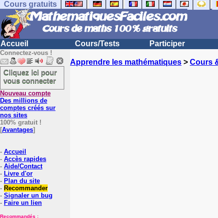
Cours gratuits
Accueil
Cours/Tests
Participer
Connectez-vous !
Apprendre les mathématiques
>
Cours 
Cliquez ici pour
vous connecter
Nouveau compte
Des millions de
comptes créés sur
nos sites
100% gratuit !
[
Avantages
]
-
Accueil
-
Accès rapides
-
Aide/Contact
-
Livre d'or
-
Plan du site
-
Recommander
-
Signaler un bug
-
Faire un lien
Recommandés :