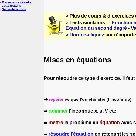
-
Traducteurs gratuits
-
Jeux gratuits
-
Nos autres sites
> Plus de cours & d'exercices
> Tests similaires : -
Fonction e
Equation du second degré
-
Va
>
Double-cliquez
sur n'importe 
Mises en équations
Pour résoudre ce type d'exercice, il faut 
➡️
repérer
ce que l'on cherche (l'inconnue)
nommer
l'inconnue x, a, V etc.
➡️
mettre
le problème en
équation
avec ce
➡️
résoudre l'équation
en retenant les so
➡️