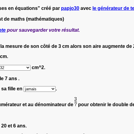
ses en équations" créé par
papjo30
avec
le générateur de te
st de maths (mathématiques)
pte
pour sauvegarder votre résultat.
e la mesure de son côté de 3 cm alors son aire augmente de
cm.
cm^2.
le 7 ans .
sa fille en
.
numérateur et au dénominateur de
pour obtenir le double de
20 et 6 ans.