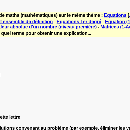
 de maths (mathématiques) sur le même thème :
Equations
[
t ensemble de définition
-
Equations 1er degré
-
Equation (1
leur absolue d'un nombre (niveau première)
-
Matrices (1-A
quel terme pour obtenir une explication...
:
tte lettre
lutions convenant au problème (par exemple, éliminer les 