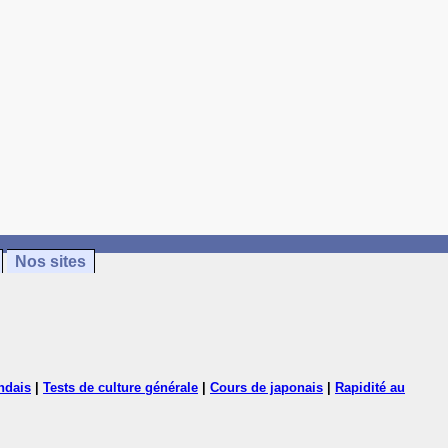
Nos sites
ndais
|
Tests de culture générale
|
Cours de japonais
|
Rapidité au