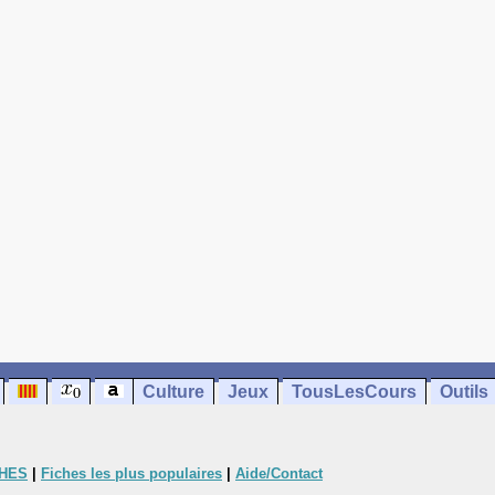
Culture
Jeux
TousLesCours
Outils
CHES
|
Fiches les plus populaires
|
Aide/Contact