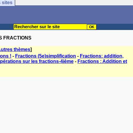
 sites
LES FRACTIONS
utres thèmes
]
ions !
-
Fractions (5e)simplification
-
Fractions: addition,
pérations sur les fractions-4ième
-
Fractions : Addition et