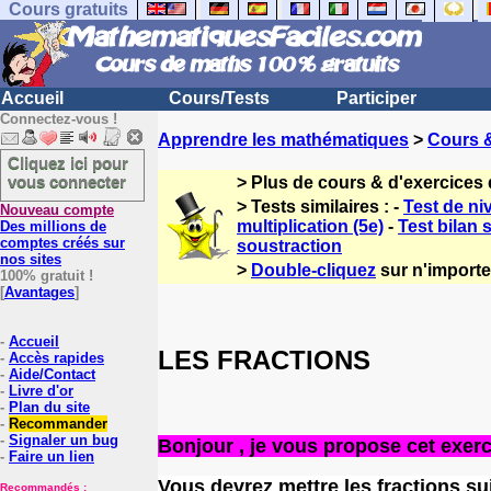
Cours gratuits
Accueil
Cours/Tests
Participer
Connectez-vous !
Apprendre les mathématiques
>
Cours 
Cliquez ici pour
vous connecter
> Plus de cours & d'exercices
> Tests similaires : -
Test de ni
Nouveau compte
multiplication (5e)
-
Test bilan 
Des millions de
comptes créés sur
soustraction
nos sites
>
Double-cliquez
sur n'importe 
100% gratuit !
[
Avantages
]
-
Accueil
LES FRACTIONS
-
Accès rapides
-
Aide/Contact
-
Livre d'or
-
Plan du site
-
Recommander
-
Signaler un bug
Bonjour , je vous propose cet exerci
-
Faire un lien
Vous devrez mettre les fractions su
Recommandés :