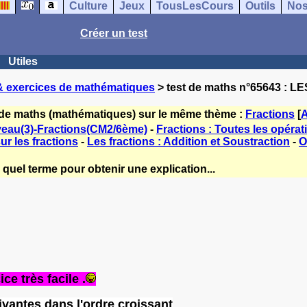
Culture
Jeux
TousLesCours
Outils
Nos
Créer un test
Utiles
& exercices de mathématiques
> test de maths n°65643 : 
 de maths (mathématiques) sur le même thème :
Fractions
[
A
veau(3)-Fractions(CM2/6ème)
-
Fractions : Toutes les opérat
sur les fractions
-
Les fractions : Addition et Soustraction
-
O
quel terme pour obtenir une explication...
ce très facile .
ivantes dans l'ordre croissant