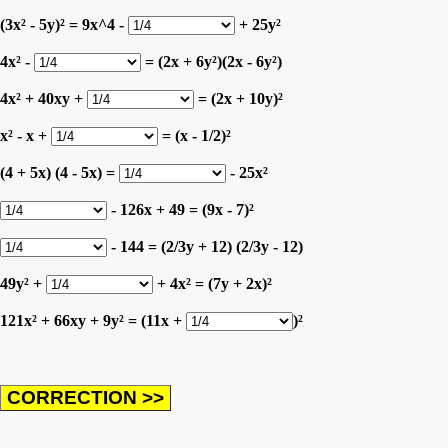
(3x² - 5y)² = 9x^4 -
+ 25y²
4x² -
= (2x + 6y²)(2x - 6y²)
4x² + 40xy +
= (2x + 10y)²
x² - x +
= (x - 1/2)²
(4 + 5x) (4 - 5x) =
- 25x²
- 126x + 49 = (9x - 7)²
- 144 = (2/3y + 12) (2/3y - 12)
49y² +
+ 4x² = (7y + 2x)²
121x² + 66xy + 9y² = (11x +
)²