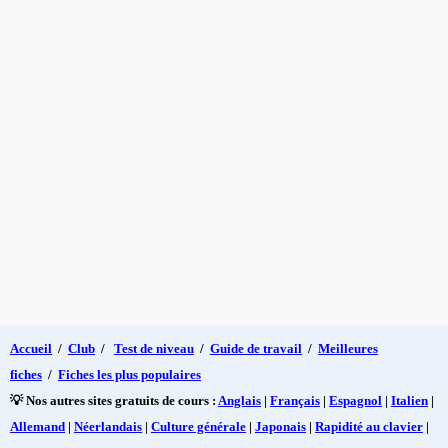
Accueil
/
Club
/
Test de niveau
/
Guide de travail
/
Meilleures
fiches
/
Fiches les plus populaires
💡 Nos autres sites gratuits de cours :
Anglais
|
Français
|
Espagnol
|
Italien
|
Allemand
|
Néerlandais
|
Culture générale
|
Japonais
|
Rapidité au clavier
|