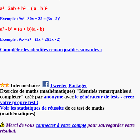
a² - 2ab + b² = ( a - b )²
Exemple : 9x² - 30x + 25 = (3x - 5)²
a² - b² = (a + b)(a - b)
Exemple : 9x² - 2² = (3x + 2)(3x - 2)
Compléter les identités remarquables suivantes :
Intermédiaire
Tweeter
Partager
Exercice de maths (mathématiques) "Identités remarquables à
compléter" créé par
anonyme
avec
le générateur de tests - créez
votre propre test !
Voir les statistiques de réussite
de ce test de maths
(mathématiques)
Merci de vous
connecter à votre compte
pour sauvegarder votre
résultat.