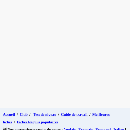
Accueil
/
Club
/
Test de niveau
/
Guide de travail
/
Meilleures
fiches
/
Fiches les plus populaires
💡 Nos autres sites gratuits de cours :
Anglais
|
Français
|
Espagnol
|
Italien
|