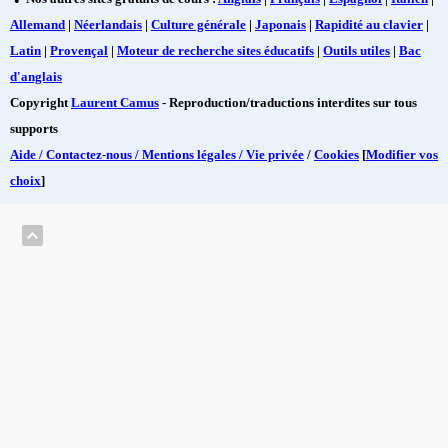
Allemand
|
Néerlandais
|
Culture générale
|
Japonais
|
Rapidité au clavier
|
Latin
|
Provençal
|
Moteur de recherche sites éducatifs
|
Outils utiles
|
Bac
d'anglais
Copyright
Laurent Camus
- Reproduction/traductions interdites sur tous
supports
Aide / Contactez-nous / Mentions légales / Vie privée
/
Cookies
[
Modifier vos
choix
]