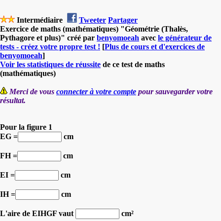
Intermédiaire
Tweeter
Partager
Exercice de maths (mathématiques) "Géométrie (Thalès,
Pythagore et plus)" créé par
benyomoeah
avec
le générateur de
tests - créez votre propre test !
[
Plus de cours et d'exercices de
benyomoeah
]
Voir les statistiques de réussite
de ce test de maths
(mathématiques)
Merci de vous
connecter à votre compte
pour sauvegarder votre
résultat.
Pour la figure 1
EG =
cm
FH =
cm
EI =
cm
IH =
cm
L'aire de EIHGF vaut
cm²