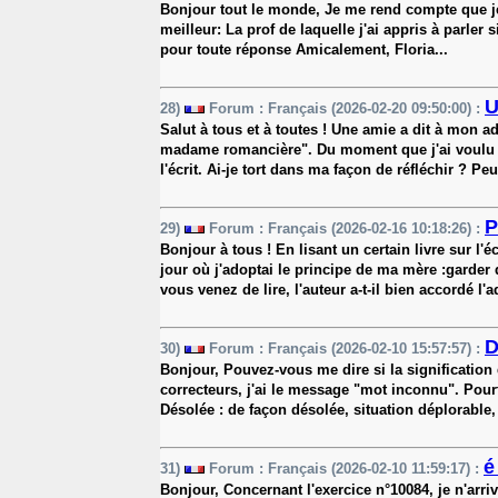
Bonjour tout le monde, Je me rend compte que je 
meilleur: La prof de laquelle j'ai appris à parler 
pour toute réponse Amicalement, Floria...
U
28)
Forum : Français (2026-02-20 09:50:00) :
Salut à tous et à toutes ! Une amie a dit à mon 
madame romancière". Du moment que j'ai voulu écr
l'écrit. Ai-je tort dans ma façon de réfléchir ? Peut
P
29)
Forum : Français (2026-02-16 10:18:26) :
Bonjour à tous ! En lisant un certain livre sur 
jour où j'adoptai le principe de ma mère :garder 
vous venez de lire, l'auteur a-t-il bien accordé l'ad
D
30)
Forum : Français (2026-02-10 15:57:57) :
Bonjour, Pouvez-vous me dire si la signification 
correcteurs, j'ai le message "mot inconnu". Pourta
Désolée : de façon désolée, situation déplorable,
é
31)
Forum : Français (2026-02-10 11:59:17) :
Bonjour, Concernant l'exercice n°10084, je n'arriv