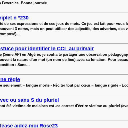
s l'exercice. Bonne journée
riplet n °230
té de ses expressions et de ses jeux de mots. Ce jeu est fait pour vous l
: souvent 3 noms, mais on peut utiliser des adjectifs, des adverbes, des v
composé)...
stuce pour identifier le CCL au primair
re (5ème AP) en Algérie, je souhaite partager une observation pédagogiq
souvent la nature d'un mot (un nom de lieu) avec sa fonction. Pour bea
position : Sans...
ne règle
ire seulement = langue morte - Réciter tout par cœur = langue rigide - É
vec ou sans S du pluriel
 victime de malaises est -ce correct d'écrire victime au pluriel (avec un 
lease aidez-moi Rose23