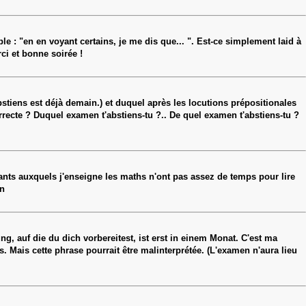
le : "en en voyant certains, je me dis que... ". Est-ce simplement laid à
rci et bonne soirée !
stiens est déjà demain.) et duquel après les locutions prépositionales
rrecte ? Duquel examen t'abstiens-tu ?.. De quel examen t'abstiens-tu ?
iants auxquels j'enseigne les maths n'ont pas assez de temps pour lire
an
, auf die du dich vorbereitest, ist erst in einem Monat. C'est ma
 Mais cette phrase pourrait être malinterprétée. (L'examen n'aura lieu