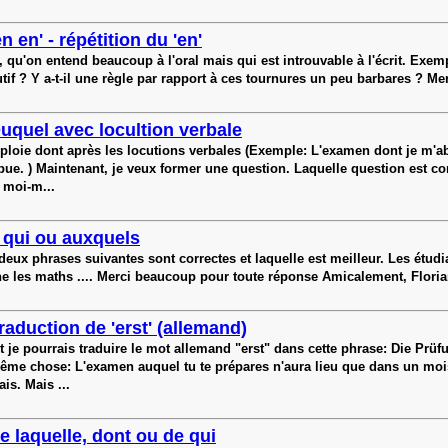
en en' - répétition du 'en'
, qu'on entend beaucoup à l'oral mais qui est introuvable à l'écrit. Exemp
autif ? Y a-t-il une règle par rapport à ces tournures un peu barbares ? Me
uquel avec locultion verbale
ploie dont après les locutions verbales (Exemple: L'examen dont je m'ab
pue. ) Maintenant, je veux former une question. Laquelle question est co
s moi-m...
 qui ou auxquels
deux phrases suivantes sont correctes et laquelle est meilleur. Les étud
gne les maths .... Merci beaucoup pour toute réponse Amicalement, Flori
raduction de 'erst' (allemand)
pourrais traduire le mot allemand "erst" dans cette phrase: Die Prüfung
 même chose: L'examen auquel tu te prépares n'aura lieu que dans un mois.
is. Mais ...
e laquelle, dont ou de qui