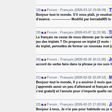
T
18)
Forum : Français (2026-03-10 19:08:39) :
Bonjour tout le monde. S'il vous plaît, je voudra
d'avance. ------------------- Modifié par berrada005 l
T
19)
Forum : Français (2026-03-07 11:33:38) :
Le français ne cesse de nous étonner par la varié
jeu des triplets ? On propose un triplet (3 mots 
du triplet, permettra de former un nouveau mot (
J
20)
Forum : Français (2026-02-28 10:11:28) :
accord du verbe faire dans la phrase je me suis fa
M
21)
Forum : Français (2026-02-26 22:29:12) :
Bonjour tout le monde, Il y a environ 2 mois que
j'apprends aussi un peu d'allemand et français et
c'est gratuit) et l'annule pour n'importe quelle rais
J
22)
Forum : Français (2026-02-25 17:20:06) :
Bonjour à tous, Je n'ai pas pour habitude ou je n