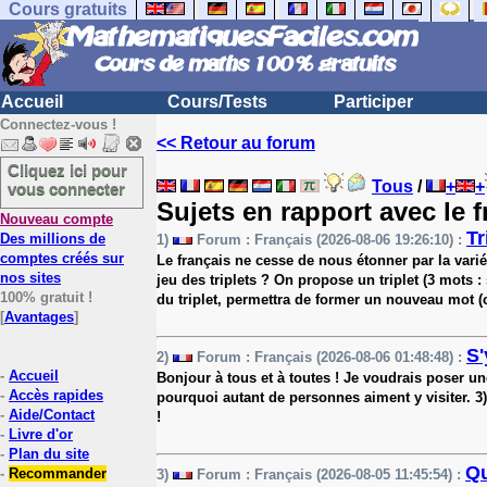
Cours gratuits
Accueil
Cours/Tests
Participer
Connectez-vous !
<< Retour au forum
Cliquez ici pour
Tous
/
+
+
vous connecter
Sujets en rapport avec le 
Nouveau compte
Tr
Des millions de
1)
Forum : Français (2026-08-06 19:26:10) :
comptes créés sur
Le français ne cesse de nous étonner par la varié
nos sites
jeu des triplets ? On propose un triplet (3 mots 
100% gratuit !
du triplet, permettra de former un nouveau mot (
[
Avantages
]
S'
2)
Forum : Français (2026-08-06 01:48:48) :
-
Accueil
Bonjour à tous et à toutes ! Je voudrais poser u
-
Accès rapides
pourquoi autant de personnes aiment y visiter. 3) 
-
Aide/Contact
!
-
Livre d'or
-
Plan du site
Qu
-
Recommander
3)
Forum : Français (2026-08-05 11:45:54) :