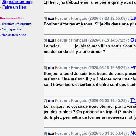
-
Signaler un bug
1) Hier , j'ai trébuché sur une pierre qu'il y avai
-
Faire un lien
L
4)
Forum : Français (2026-07-23 19:55:06) :
Recommandés :
Bonjour à toutes et à tous, Si je dis dans une ph
-
Traducteurs gratuits
-
Jeux gratuits
-
Nos autres sites
Qu
5)
Forum : Français (2026-07-15 14:37:25) :
La neige______, je laisse mes filles sortir s'amu
me demande s'il y a une erreur？
Pr
6)
Forum : Français (2026-06-16 15:58:29) :
Bonjour a tous! Je suis tres heure de vous present
maisons. Une maison il y a 2 pieces sont une cham
sont travailleurs et certains d'entre sont des etudi
Tr
7)
Forum : Français (2026-06-03 16:45:28) :
Le français ne cesse de nous étonner par la varié
jeu des triplets ? On propose un triplet (3 mots 
du triplet, permettra de former un nouveau mot (
N
8)
Forum : Français (2026-05-04 10:53:45) :