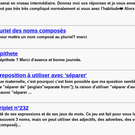
sserai en niveau intermédiaire. Donnez moi vos réponses et je vous env
n'est pas très très compliqué normalement si vous avez l'habitude❤️ Alo
luriel des noms composés
 pour mettre un nom composé au pluriel? merci
pithete
n épithete ? Merci d'avance et bonne journée.
reposition à utiliser avec 'séparer'
gue maternelle, c'est pourquoi c'est bien possible que ma question sembl
 "séparer de" (anglais"separate from"); la raison d'utiliser "séparer d'a
aussi "séparer ...
riplet n°232
té de ses expressions et de ses jeux de mots. Ce jeu est fait pour vous l
: souvent 3 noms, mais on peut utiliser des adjectifs, des adverbes, des v
composé)...