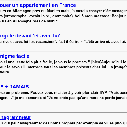
ouer un appartement en France
ours en Allemagne près du Munich mais j'aimerais essayer d'émmenager au
s (orthographe, vocabulaire , grammaire). Voilà mon message: Bonjour 
ujours en Allemagne près de Munic...
irgule devant 'et avec lui'
rive et avec lui les vacanciers", faut-il écrire = "L'été arrive et, avec lui,
nigme facile
ci une, cette fois plus facile, je vous le promets !! [bleu]Aujourd'hui 
our le savoir il interroge tous les membres présents chez lui. La [rouge]
voirs ...
E + JAMAIS
pose un problème. Pouvez-vous m'aider à y voir plur clair SVP. "Mais aus
ger....." je me demande si "Je ne crois pas qu'une mère ne perde jamais c
nagrammeur
ur qui peut anagrammer des noms propres par exemple de villes.[/noir