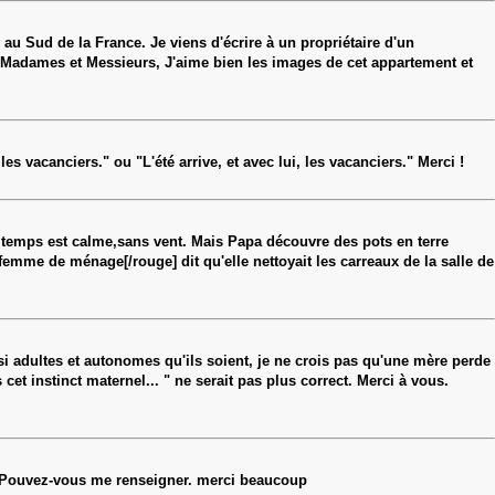
 Sud de la France. Je viens d'écrire à un propriétaire d'un
Madames et Messieurs, J'aime bien les images de cet appartement et
 les vacanciers." ou "L'été arrive, et avec lui, les vacanciers." Merci !
le temps est calme,sans vent. Mais Papa découvre des pots en terre
femme de ménage[/rouge] dit qu'elle nettoyait les carreaux de la salle de
si adultes et autonomes qu'ils soient, je ne crois pas qu'une mère perde
et instinct maternel... " ne serait pas plus correct. Merci à vous.
] Pouvez-vous me renseigner. merci beaucoup