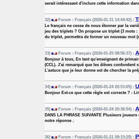
serait intéressant d'inclure cette information dan
T
32)
Forum : Français (2026-01-31 14:44:42) :
Le français ne cesse de nous étonner par la varié
jeu des triplets ? On propose un triplet (3 mots 
du triplet, permettra de former un nouveau mot (
A
33)
Forum : Français (2026-01-25 08:56:37) :
Bonjour à tous, En tant qu'enseignant de primai
(CCL). J'ai remarqué que les élèves confondent 
L'astuce que je leur donne est de chercher la pré
U
34)
Forum : Français (2026-01-24 20:53:05) :
Bonjour Est-ce que cette règle est correcte ? - L
A
35)
Forum : Français (2026-01-24 20:36:54) :
DANS LA PHRASE SUIVANTE Plusieurs joueurs ont été
notre réponse .
P
36)
Forum : Français (2026-01-21 09:15:20) :