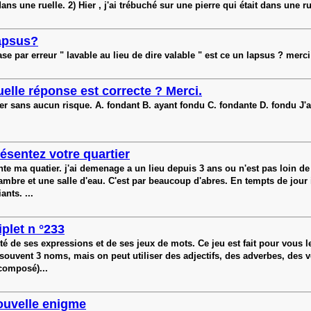
t dans une ruelle. 2) Hier , j'ai trébuché sur une pierre qui était dans une
apsus?
ase par erreur " lavable au lieu de dire valable " est ce un lapsus ? merc
elle réponse est correcte ? Merci.
ser sans aucun risque. A. fondant B. ayant fondu C. fondante D. fondu J'
ésentez votre quartier
e ma quatier. j'ai demenage a un lieu depuis 3 ans ou n'est pas loin de m
bre et une salle d'eau. C'est par beaucoup d'abres. En tempts de jour il f
ants. ...
iplet n °233
té de ses expressions et de ses jeux de mots. Ce jeu est fait pour vous l
: souvent 3 noms, mais on peut utiliser des adjectifs, des adverbes, des v
composé)...
ouvelle enigme