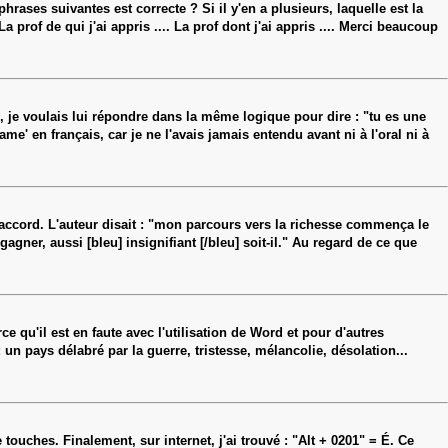
ases suivantes est correcte ? Si il y'en a plusieurs, laquelle est la
 prof de qui j'ai appris .... La prof dont j'ai appris .... Merci beaucoup
 je voulais lui répondre dans la même logique pour dire : "tu es une
' en français, car je ne l'avais jamais entendu avant ni à l'oral ni à
l'accord. L'auteur disait : "mon parcours vers la richesse commença le
gner, aussi [bleu] insignifiant [/bleu] soit-il." Au regard de ce que
 qu'il est en faute avec l'utilisation de Word et pour d'autres
 un pays délabré par la guerre, tristesse, mélancolie, désolation...
touches. Finalement, sur internet, j'ai trouvé : "Alt + 0201" = É. Ce