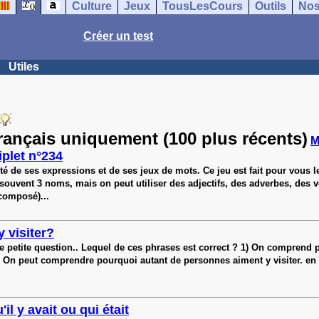
Culture
Jeux
TousLesCours
Outils
Nos
Créer un test
Utiles
français uniquement (100 plus récents)
M
iplet n°234
té de ses expressions et de ses jeux de mots. Ce jeu est fait pour vous l
: souvent 3 noms, mais on peut utiliser des adjectifs, des adverbes, des v
composé)...
y visiter?
ne petite question.. Lequel de ces phrases est correct ? 1) On comprend
On peut comprendre pourquoi autant de personnes aiment y visiter. en fait
'il y avait ou qui était