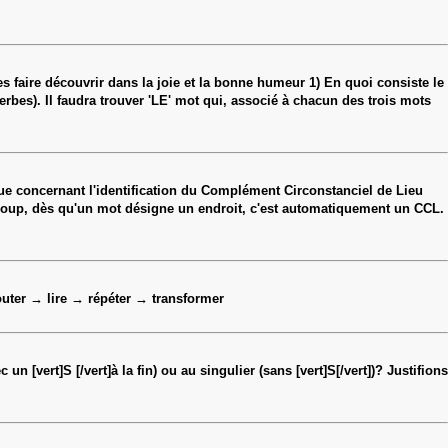
es faire découvrir dans la joie et la bonne humeur 1) En quoi consiste le
erbes). Il faudra trouver 'LE' mot qui, associé à chacun des trois mots
ue concernant l'identification du Complément Circonstanciel de Lieu
ucoup, dès qu'un mot désigne un endroit, c'est automatiquement un CCL.
couter → lire → répéter → transformer
[vert]S [/vert]à la fin) ou au singulier (sans [vert]S[/vert])? Justifions