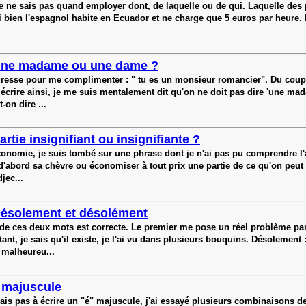
ne sais pas quand employer dont, de laquelle ou de qui. Laquelle des phr
si bien l'espagnol habite en Ecuador et ne charge que 5 euros par heure. La
ne madame ou une dame ?
adresse pour me complimenter : " tu es un monsieur romancier". Du coup,
ire ainsi, je me suis mentalement dit qu'on ne doit pas dire 'une madame
-on dire ...
artie insignifiant ou insignifiante ?
l'économie, je suis tombé sur une phrase dont je n'ai pas pu comprendre 
d'abord sa chèvre ou économiser à tout prix une partie de ce qu'on peut ga
jec...
ésolement et désolément
de ces deux mots est correcte. Le premier me pose un réel problème parce
nt, je sais qu'il existe, je l'ai vu dans plusieurs bouquins. Désolement :
 malheureu...
 majuscule
ais pas à écrire un "é" majuscule, j'ai essayé plusieurs combinaisons de 