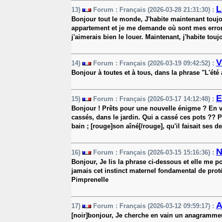
L
13)
Forum : Français (2026-03-28 21:31:30) :
Bonjour tout le monde, J'habite maintenant touj
appartement et je me demande où sont mes error
j'aimerais bien le louer. Maintenant, j'habite to
V
14)
Forum : Français (2026-03-19 09:42:52) :
Bonjour à toutes et à tous, dans la phrase "L'été ar
E
15)
Forum : Français (2026-03-17 14:12:48) :
Bonjour ! Prêts pour une nouvelle énigme ? En voi
cassés, dans le jardin. Qui a cassé ces pots ?? P
bain ; [rouge]son aîné[/rouge], qu'il faisait ses de
N
16)
Forum : Français (2026-03-15 15:16:36) :
Bonjour, Je lis la phrase ci-dessous et elle me 
jamais cet instinct maternel fondamental de proté
Pimprenelle
A
17)
Forum : Français (2026-03-12 09:59:17) :
[noir]bonjour, Je cherche en vain un anagramme