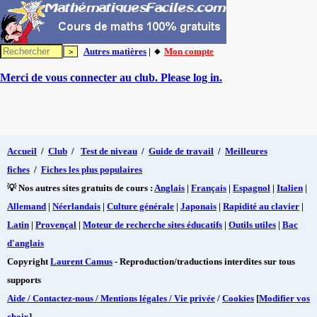
Autres matières
| 🔸
Mon compte
Merci de vous connecter au club. Please log in.
Accueil
/
Club
/
Test de niveau
/
Guide de travail
/
Meilleures
fiches
/
Fiches les plus populaires
💡 Nos autres sites gratuits de cours :
Anglais
|
Français
|
Espagnol
|
Italien
|
Allemand
|
Néerlandais
|
Culture générale
|
Japonais
|
Rapidité au clavier
|
Latin
|
Provençal
|
Moteur de recherche sites éducatifs
|
Outils utiles
|
Bac
d'anglais
Copyright
Laurent Camus
- Reproduction/traductions interdites sur tous
supports
Aide / Contactez-nous / Mentions légales / Vie privée
/
Cookies
[
Modifier vos
choix
]