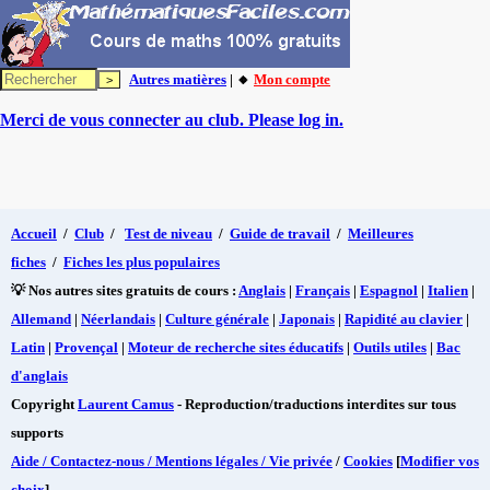
Autres matières
| 🔸
Mon compte
Merci de vous connecter au club. Please log in.
Accueil
/
Club
/
Test de niveau
/
Guide de travail
/
Meilleures
fiches
/
Fiches les plus populaires
💡 Nos autres sites gratuits de cours :
Anglais
|
Français
|
Espagnol
|
Italien
|
Allemand
|
Néerlandais
|
Culture générale
|
Japonais
|
Rapidité au clavier
|
Latin
|
Provençal
|
Moteur de recherche sites éducatifs
|
Outils utiles
|
Bac
d'anglais
Copyright
Laurent Camus
- Reproduction/traductions interdites sur tous
supports
Aide / Contactez-nous / Mentions légales / Vie privée
/
Cookies
[
Modifier vos
choix
]