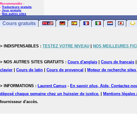
Recommandés :
-
Traducteurs gratuits
-
Jeux gratuits
-
Nos autres sites
Cours gratuits
> INDISPENSABLES :
TESTEZ VOTRE NIVEAU
|
NOS MEILLEURES FI
> NOS AUTRES SITES GRATUITS :
Cours d'anglais
|
Cours de français
clavier
|
Cours de latin
|
Cours de provençal
|
Moteur de recherche sites
> INFORMATIONS :
Laurent Camus
-
En savoir plus, Aide, Contactez-no
déposé chaque semaine chez un huissier de justice.
|
Mentions légales 
fournisseur d'accès.