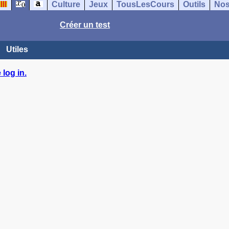
Culture
Jeux
TousLesCours
Outils
Nos
Créer un test
Utiles
log in.