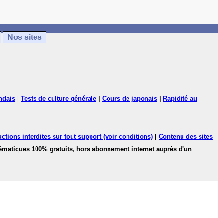
Nos sites
ndais
|
Tests de culture générale
|
Cours de japonais
|
Rapidité au
ctions interdites sur tout support (voir conditions)
|
Contenu des sites
hématiques 100% gratuits, hors abonnement internet auprès d'un