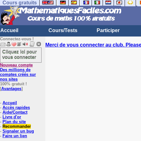
Cours gratuits
Accueil
Cours/Tests
Participer
Connectez-vous !
Merci de vous connecter au club. Please 
Cliquez ici pour
vous connecter
Nouveau compte
Des millions de
comptes créés sur
nos sites
100% gratuit !
[
Avantages
]
-
Accueil
-
Accès rapides
-
Aide/Contact
-
Livre d'or
-
Plan du site
-
Recommander
-
Signaler un bug
-
Faire un lien