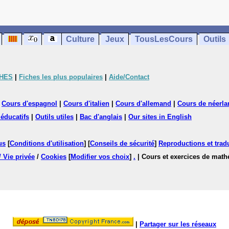
Culture
Jeux
TousLesCours
Outils
CHES
|
Fiches les plus populaires
|
Aide/Contact
|
Cours d'espagnol
|
Cours d'italien
|
Cours d'allemand
|
Cours de néerla
 éducatifs
|
Outils utiles
|
Bac d'anglais
|
Our sites in English
us
[
Conditions d'utilisation
] [
Conseils de sécurité
]
Reproductions et tradu
/ Vie privée
/
Cookies
[
Modifier vos choix
]
.
| Cours et exercices de mat
|
Partager sur les réseaux