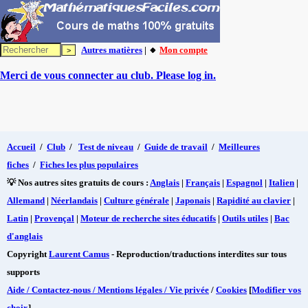
Autres matières
| 🔸
Mon compte
Merci de vous connecter au club. Please log in.
Accueil
/
Club
/
Test de niveau
/
Guide de travail
/
Meilleures
fiches
/
Fiches les plus populaires
💡 Nos autres sites gratuits de cours :
Anglais
|
Français
|
Espagnol
|
Italien
|
Allemand
|
Néerlandais
|
Culture générale
|
Japonais
|
Rapidité au clavier
|
Latin
|
Provençal
|
Moteur de recherche sites éducatifs
|
Outils utiles
|
Bac
d'anglais
Copyright
Laurent Camus
- Reproduction/traductions interdites sur tous
supports
Aide / Contactez-nous / Mentions légales / Vie privée
/
Cookies
[
Modifier vos
choix
]