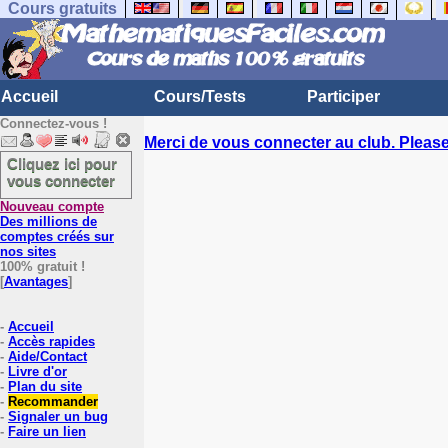
Cours gratuits
Accueil
Cours/Tests
Participer
Connectez-vous !
Merci de vous connecter au club. Please 
Cliquez ici pour
vous connecter
Nouveau compte
Des millions de
comptes créés sur
nos sites
100% gratuit !
[
Avantages
]
-
Accueil
-
Accès rapides
-
Aide/Contact
-
Livre d'or
-
Plan du site
-
Recommander
-
Signaler un bug
-
Faire un lien