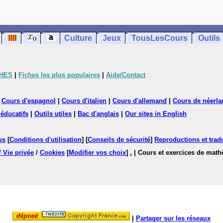
Culture
Jeux
TousLesCours
Outils
CHES
|
Fiches les plus populaires
|
Aide/Contact
|
Cours d'espagnol
|
Cours d'italien
|
Cours d'allemand
|
Cours de néerla
 éducatifs
|
Outils utiles
|
Bac d'anglais
|
Our sites in English
us
[
Conditions d'utilisation
] [
Conseils de sécurité
]
Reproductions et tradu
/ Vie privée
/
Cookies
[
Modifier vos choix
]
.
| Cours et exercices de mat
|
Partager sur les réseaux