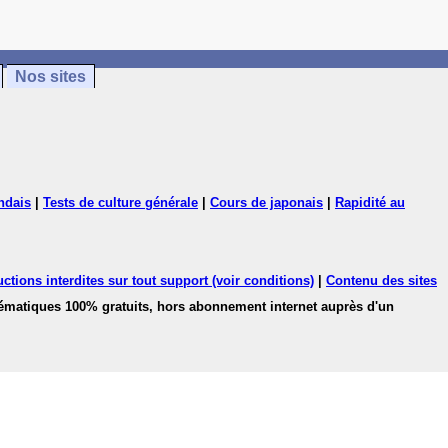
Nos sites
ndais
|
Tests de culture générale
|
Cours de japonais
|
Rapidité au
ctions interdites sur tout support (voir conditions)
|
Contenu des sites
hématiques 100% gratuits, hors abonnement internet auprès d'un