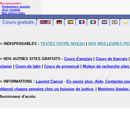
Recommandés :
-
Traducteurs gratuits
-
Jeux gratuits
-
Nos autres sites
Cours gratuits
> INDISPENSABLES :
TESTEZ VOTRE NIVEAU
|
NOS MEILLEURES FI
> NOS AUTRES SITES GRATUITS :
Cours d'anglais
|
Cours de français
clavier
|
Cours de latin
|
Cours de provençal
|
Moteur de recherche sites
> INFORMATIONS :
Laurent Camus
-
En savoir plus, Aide, Contactez-no
déposé chaque semaine chez un huissier de justice.
|
Mentions légales 
fournisseur d'accès.