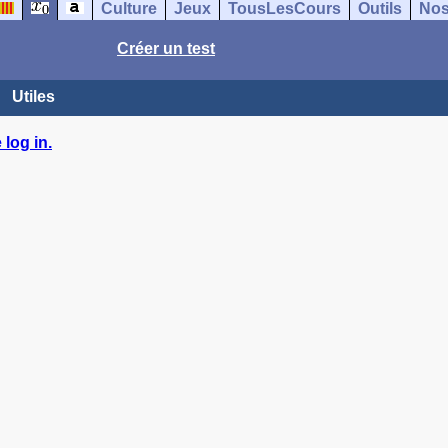
Culture
Jeux
TousLesCours
Outils
Nos
Créer un test
Utiles
log in.