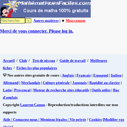
Autres matières
| 🔸
Mon compte
Merci de vous connecter. Please log in.
Accueil
/
Club
/
Test de niveau
/
Guide de travail
/
Meilleures
fiches
/
Fiches les plus populaires
💡 Nos autres sites gratuits de cours :
Anglais
|
Français
|
Espagnol
|
Italien
|
Allemand
|
Néerlandais
|
Culture générale
|
Japonais
|
Rapidité au clavier
|
Latin
|
Provençal
|
Moteur de recherche sites éducatifs
|
Outils utiles
|
Bac
d'anglais
Copyright
Laurent Camus
- Reproduction/traductions interdites sur tous
supports
Aide / Contactez-nous / Mentions légales / Vie privée
/
Cookies
[
Modifier vos
choix
]