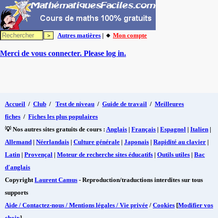
Autres matières
| 🔸
Mon compte
Merci de vous connecter. Please log in.
Accueil
/
Club
/
Test de niveau
/
Guide de travail
/
Meilleures
fiches
/
Fiches les plus populaires
💡 Nos autres sites gratuits de cours :
Anglais
|
Français
|
Espagnol
|
Italien
|
Allemand
|
Néerlandais
|
Culture générale
|
Japonais
|
Rapidité au clavier
|
Latin
|
Provençal
|
Moteur de recherche sites éducatifs
|
Outils utiles
|
Bac
d'anglais
Copyright
Laurent Camus
- Reproduction/traductions interdites sur tous
supports
Aide / Contactez-nous / Mentions légales / Vie privée
/
Cookies
[
Modifier vos
choix
]