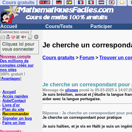
Cours gratuits
Accueil
Cours/Tests
Participer
Connectez-vous !
Je cherche un corresponda
Cliquez ici pour
vous connecter
Nouveau compte
Cours gratuits
>
Forum
>
Trouver un co
Des millions de
comptes créés sur
nos sites
100% gratuit !
[
Avantages
]
Je cherche un correspondant pour 
Message de
ulisses
posté le 05-03-2025 à 14:07:20
-
Accueil
Je suis brésilien, avocat et j'étudie la langue fr
-
Accès rapides
aider avec la langue portugaise.
-
Aide/Contact
-
Livre d'or
-
Plan du site
Réponse : Je cherche un correspondant pour pr
-
Recommander
Je cherche un correspondant pour pratique
-
Signaler un bug
-
Faire un lien
Je suis haïtien, et je vis en Haïti je suis un ing
Recommandés :