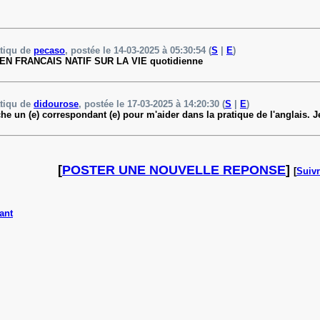
atiqu de
pecaso
, postée le 14-03-2025 à 05:30:54 (
S
|
E
)
N FRANCAIS NATIF SUR LA VIE quotidienne
atiqu de
didourose
, postée le 17-03-2025 à 14:20:30 (
S
|
E
)
he un (e) correspondant (e) pour m'aider dans la pratique de l'anglais. J
[
POSTER UNE NOUVELLE REPONSE
]
[
Suivr
ant