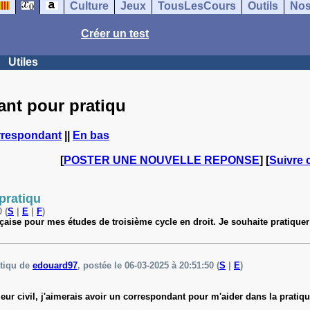
Culture
Jeux
TousLesCours
Outils
Nos
Créer un test
Utiles
nt pour pratiqu
rrespondant
||
En bas
[
POSTER UNE NOUVELLE REPONSE
] [
Suivre 
pratiqu
 (
S
|
E
|
F
)
ançaise pour mes études de troisième cycle en droit. Je souhaite pratiquer 
atiqu de
edouard97
, postée le 06-03-2025 à 20:51:50 (
S
|
E
)
énieur civil, j'aimerais avoir un correspondant pour m'aider dans la pratiq