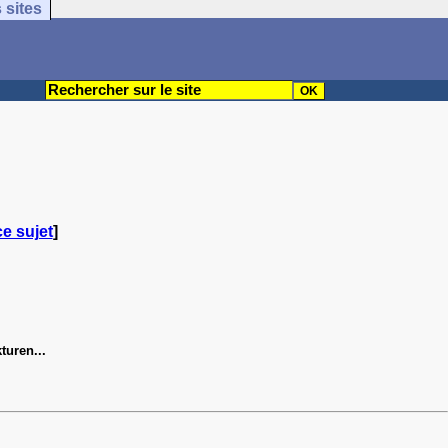
 sites
ce sujet
]
turen...