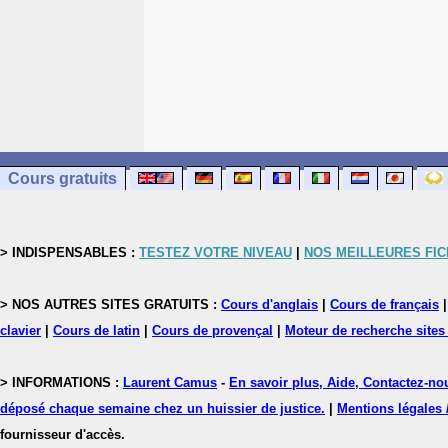
Cours gratuits
> INDISPENSABLES :
TESTEZ VOTRE NIVEAU
|
NOS MEILLEURES FI
> NOS AUTRES SITES GRATUITS :
Cours d'anglais
|
Cours de français
clavier
|
Cours de latin
|
Cours de provençal
|
Moteur de recherche sites
> INFORMATIONS :
Laurent Camus
-
En savoir plus, Aide, Contactez-no
déposé chaque semaine chez un huissier de justice.
|
Mentions légales 
fournisseur d'accès.