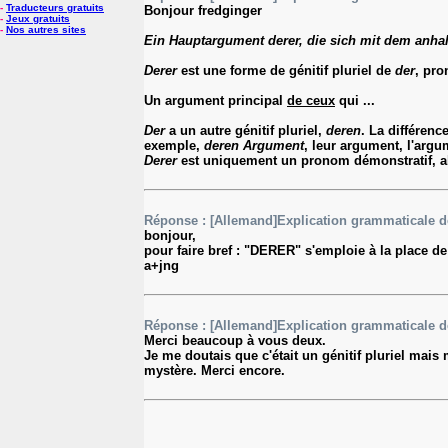
-
Traducteurs gratuits
Bonjour fredginger
-
Jeux gratuits
-
Nos autres sites
Ein Hauptargument derer, die sich mit dem anhal
Derer
est une forme de génitif pluriel de
der
, pro
Un argument principal
de ceux
qui ...
Der
a un autre génitif pluriel,
deren
. La différenc
exemple,
deren Argument
, leur argument, l'argu
Derer
est uniquement un pronom démonstratif, a
Réponse : [Allemand]Explication grammaticale de
bonjour,
pour faire bref : "DERER" s'emploie à la place d
a+jng
Réponse : [Allemand]Explication grammaticale de
Merci beaucoup à vous deux.
Je me doutais que c'était un génitif pluriel mais
mystère. Merci encore.