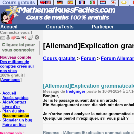
Cours gratuits
Accueil
Cours/Tests
Participer
Connectez-vous !
[Allemand]Explication gram
Cliquez ici pour
vous connecter
Nouveau compte
Cours gratuits
>
Forum
>
Forum Allema
Des millions de
comptes créés sur
nos sites
100% gratuit !
[
Avantages
]
[Allemand]Explication grammaticale
Message de
fredginger
posté le 10-04-2024 à 17:1
-
Accueil
Bonjour,
-
Accès rapides
Je lis le passage suivant dans un article :
-
Aide/Contact
Ein Hauptargument derer, die sich mit dem anhal
-
Livre d'or
-
Plan du site
Je n'arrive pas à analyser la nature grammaticale 
-
Recommander
Quelqu'un peut-il m'expliquer, s'il vous plaît ?
-
Signaler un bug
-
Faire un lien
Réponse : [Allemand]Explication grammaticale de
Recommandés :