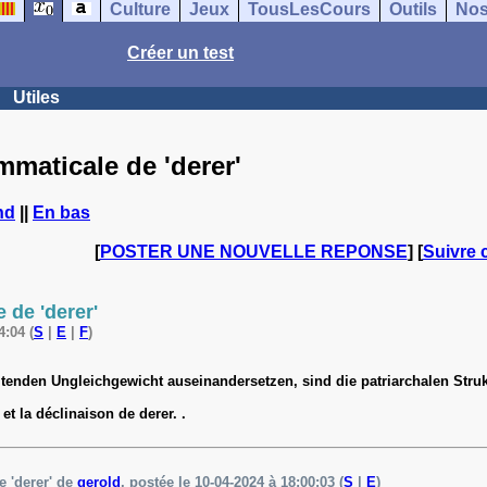
Culture
Jeux
TousLesCours
Outils
Nos
Créer un test
Utiles
maticale de 'derer'
nd
||
En bas
[
POSTER UNE NOUVELLE REPONSE
] [
Suivre 
 de 'derer'
4:04 (
S
|
E
|
F
)
tenden Ungleichgewicht auseinandersetzen, sind die patriarchalen Struk
et la déclinaison de derer. .
 'derer' de
gerold
, postée le 10-04-2024 à 18:00:03 (
S
|
E
)