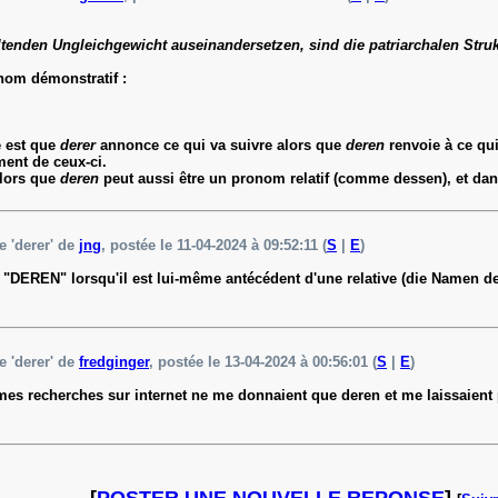
tenden Ungleichgewicht auseinandersetzen, sind die patriarchalen Struk
nom démonstratif :
e est que
derer
annonce ce qui va suivre alors que
deren
renvoie à ce qui
ment de ceux-ci.
lors que
deren
peut aussi être un pronom relatif (comme dessen), et dans
 'derer' de
jng
, postée le 11-04-2024 à 09:52:11 (
S
|
E
)
e "DEREN" lorsqu'il est lui-même antécédent d'une relative (die Namen de
 'derer' de
fredginger
, postée le 13-04-2024 à 00:56:01 (
S
|
E
)
 mes recherches sur internet ne me donnaient que deren et me laissaient 
[
POSTER UNE NOUVELLE REPONSE
]