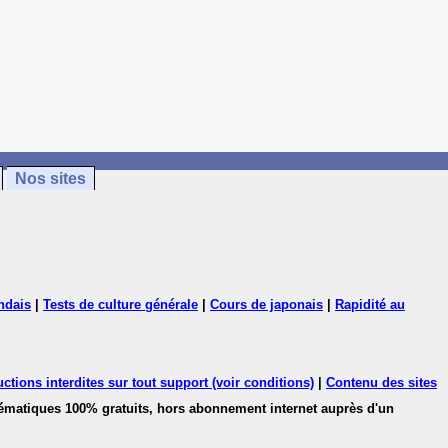
Nos sites
ndais
|
Tests de culture générale
|
Cours de japonais
|
Rapidité au
ctions interdites sur tout support (voir conditions)
|
Contenu des sites
hématiques 100% gratuits, hors abonnement internet auprès d'un