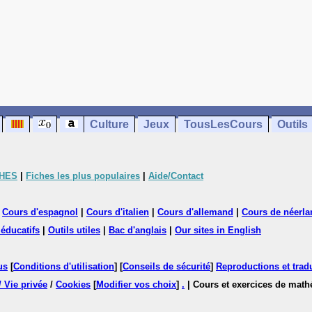
Culture
Jeux
TousLesCours
Outils
CHES
|
Fiches les plus populaires
|
Aide/Contact
|
Cours d'espagnol
|
Cours d'italien
|
Cours d'allemand
|
Cours de néerla
 éducatifs
|
Outils utiles
|
Bac d'anglais
|
Our sites in English
us
[
Conditions d'utilisation
] [
Conseils de sécurité
]
Reproductions et tradu
/ Vie privée
/
Cookies
[
Modifier vos choix
]
.
| Cours et exercices de mat