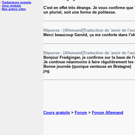
-
Traducteurs gratuits
-
Jeux gratuits
C'est en effet très étrange. Je vous confirme que "
-
Nos autres sites
un pluriel, soit une forme de politesse.
Réponse : [Allemand]Traduction de 'avoir de l'av
Merci beaucoup Gerold, ça me conforte dans l'idé
Réponse : [Allemand]Traduction de 'avoir de l'av
Bonjour Fredginger, je confirme sur la base de l'e
Je continue néanmoins à faire régulièrement les 
Bonne journée (quoique venteuse en Bretagne)
jng
Cours gratuits
>
Forum
>
Forum Allemand