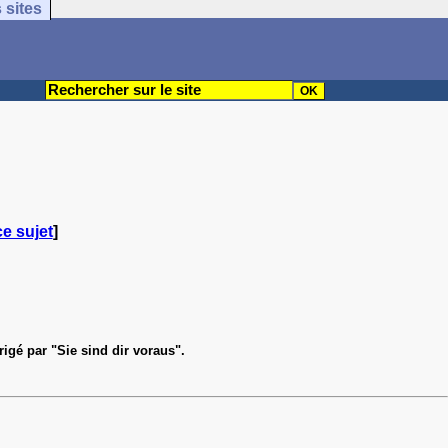
 sites
ce sujet
]
rrigé par "Sie sind dir voraus".