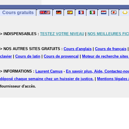
Cours gratuits
> INDISPENSABLES :
TESTEZ VOTRE NIVEAU
|
NOS MEILLEURES FI
> NOS AUTRES SITES GRATUITS :
Cours d'anglais
|
Cours de français
clavier
|
Cours de latin
|
Cours de provençal
|
Moteur de recherche sites
> INFORMATIONS :
Laurent Camus
-
En savoir plus, Aide, Contactez-no
déposé chaque semaine chez un huissier de justice.
|
Mentions légales 
fournisseur d'accès.