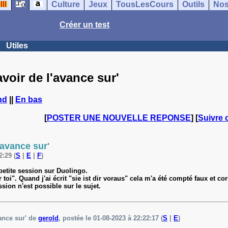
Culture
Jeux
TousLesCours
Outils
Nos
Créer un test
Utiles
voir de l'avance sur'
nd
||
En bas
[
POSTER UNE NOUVELLE REPONSE
] [
Suivre 
'avance sur'
2:29 (
S
|
E
|
F
)
petite session sur Duolingo.
r toi". Quand j'ai écrit "sie ist dir voraus" cela m'a été compté faux et co
ion n'est possible sur le sujet.
ance sur' de
gerold
, postée le 01-08-2023 à 22:22:17 (
S
|
E
)