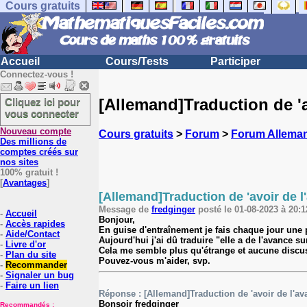
Cours gratuits
Accueil
Cours/Tests
Participer
Connectez-vous !
[Allemand]Traduction de 'a
Cliquez ici pour
vous connecter
Nouveau compte
Cours gratuits
>
Forum
>
Forum Allema
Des millions de
comptes créés sur
nos sites
100% gratuit !
[
Avantages
]
[Allemand]Traduction de 'avoir de l
Message de
fredginger
posté le 01-08-2023 à 20:1
-
Accueil
Bonjour,
-
Accès rapides
En guise d'entraînement je fais chaque jour une 
-
Aide/Contact
Aujourd'hui j'ai dû traduire "elle a de l'avance su
-
Livre d'or
Cela me semble plus qu'étrange et aucune discuss
-
Plan du site
Pouvez-vous m'aider, svp.
-
Recommander
-
Signaler un bug
-
Faire un lien
Réponse : [Allemand]Traduction de 'avoir de l'av
Bonsoir fredginger
Recommandés :