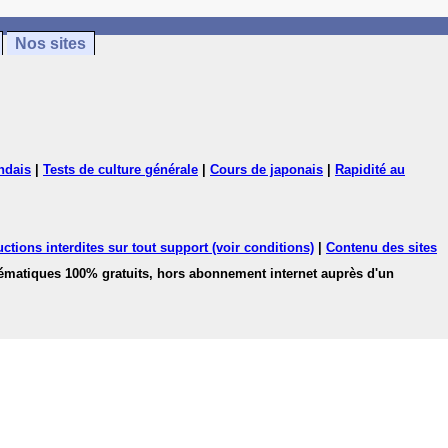
Nos sites
ndais
|
Tests de culture générale
|
Cours de japonais
|
Rapidité au
ctions interdites sur tout support (voir conditions)
|
Contenu des sites
hématiques 100% gratuits, hors abonnement internet auprès d'un