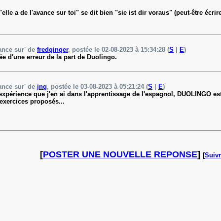
elle a de l'avance sur toi" se dit bien "sie ist dir voraus" (peut-être écri
ance sur' de
fredginger
, postée le 02-08-2023 à 15:34:28 (
S
|
E
)
e d'une erreur de la part de Duolingo.
ance sur' de
jng
, postée le 03-08-2023 à 05:21:24 (
S
|
E
)
xpérience que j'en ai dans l'apprentissage de l'espagnol, DUOLINGO est loi
exercices proposés...
[
POSTER UNE NOUVELLE REPONSE
]
[
Suivr