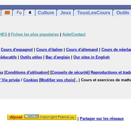
Culture
Jeux
TousLesCours
Outils
CHES
|
Fiches les plus populaires
|
Aide/Contact
|
Cours d'espagnol
|
Cours d'italien
|
Cours d'allemand
|
Cours de néerla
 éducatifs
|
Outils utiles
|
Bac d'anglais
|
Our sites in English
us
[
Conditions d'utilisation
] [
Conseils de sécurité
]
Reproductions et tradu
/ Vie privée
/
Cookies
[
Modifier vos choix
]
.
| Cours et exercices de mat
|
Partager sur les réseaux