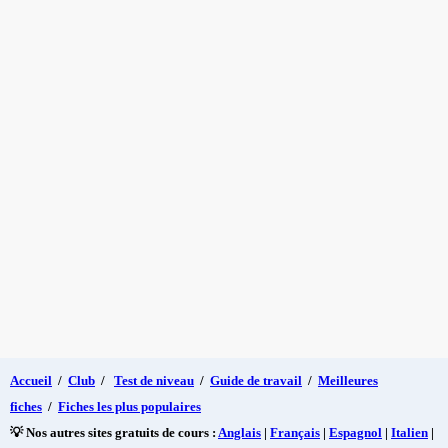
Accueil
/
Club
/
Test de niveau
/
Guide de travail
/
Meilleures
fiches
/
Fiches les plus populaires
💡 Nos autres sites gratuits de cours :
Anglais
|
Français
|
Espagnol
|
Italien
|