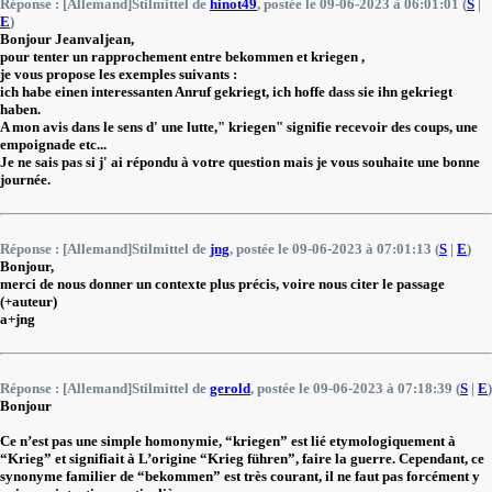
Réponse : [Allemand]Stilmittel de
hinot49
, postée le 09-06-2023 à 06:01:01 (
S
|
E
)
Bonjour Jeanvaljean,
pour tenter un rapprochement entre bekommen et kriegen ,
je vous propose les exemples suivants :
ich habe einen interessanten Anruf gekriegt, ich hoffe dass sie ihn gekriegt
haben.
A mon avis dans le sens d' une lutte," kriegen" signifie recevoir des coups, une
empoignade etc...
Je ne sais pas si j' ai répondu à votre question mais je vous souhaite une bonne
journée.
Réponse : [Allemand]Stilmittel de
jng
, postée le 09-06-2023 à 07:01:13 (
S
|
E
)
Bonjour,
merci de nous donner un contexte plus précis, voire nous citer le passage
(+auteur)
a+jng
Réponse : [Allemand]Stilmittel de
gerold
, postée le 09-06-2023 à 07:18:39 (
S
|
E
)
Bonjour
Ce n’est pas une simple homonymie, “kriegen” est lié etymologiquement à
“Krieg” et signifiait à L’origine “Krieg führen”, faire la guerre. Cependant, ce
synonyme familier de “bekommen” est très courant, il ne faut pas forcément y