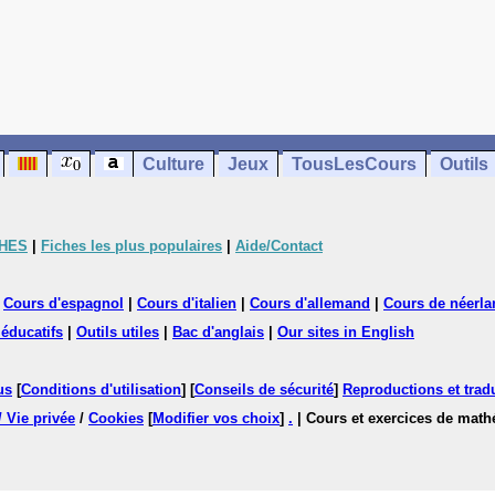
Culture
Jeux
TousLesCours
Outils
CHES
|
Fiches les plus populaires
|
Aide/Contact
|
Cours d'espagnol
|
Cours d'italien
|
Cours d'allemand
|
Cours de néerla
 éducatifs
|
Outils utiles
|
Bac d'anglais
|
Our sites in English
us
[
Conditions d'utilisation
] [
Conseils de sécurité
]
Reproductions et tradu
/ Vie privée
/
Cookies
[
Modifier vos choix
]
.
| Cours et exercices de mat