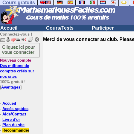
Cours gratuits
Accueil
Cours/Tests
Participer
Connectez-vous !
Merci de vous connecter au club. Please 
Cliquez ici pour
vous connecter
Nouveau compte
Des millions de
comptes créés sur
nos sites
100% gratuit !
[
Avantages
]
-
Accueil
-
Accès rapides
-
Aide/Contact
-
Livre d'or
-
Plan du site
-
Recommander