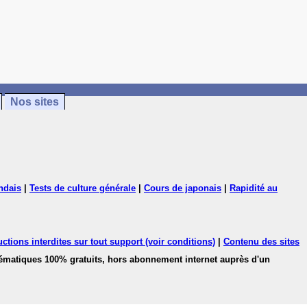
Nos sites
ndais
|
Tests de culture générale
|
Cours de japonais
|
Rapidité au
ctions interdites sur tout support (voir conditions)
|
Contenu des sites
hématiques 100% gratuits, hors abonnement internet auprès d'un