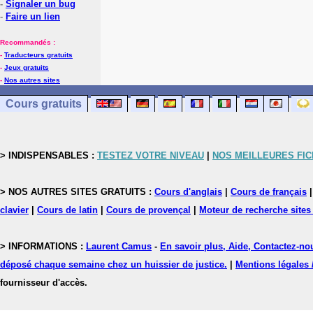
-
Signaler un bug
-
Faire un lien
Recommandés :
-
Traducteurs gratuits
-
Jeux gratuits
-
Nos autres sites
Cours gratuits
> INDISPENSABLES :
TESTEZ VOTRE NIVEAU
|
NOS MEILLEURES FI
> NOS AUTRES SITES GRATUITS :
Cours d'anglais
|
Cours de français
clavier
|
Cours de latin
|
Cours de provençal
|
Moteur de recherche sites
> INFORMATIONS :
Laurent Camus
-
En savoir plus, Aide, Contactez-no
déposé chaque semaine chez un huissier de justice.
|
Mentions légales 
fournisseur d'accès.