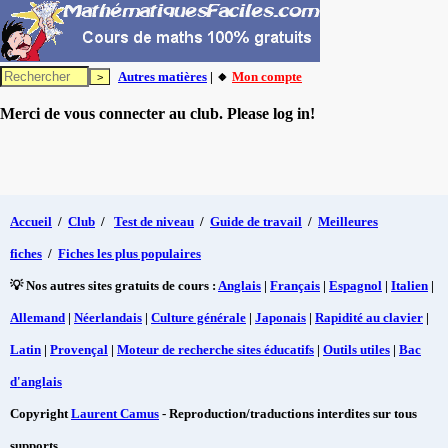
Autres matières
| 🔸
Mon compte
Merci de vous connecter au club. Please log in!
Accueil
/
Club
/
Test de niveau
/
Guide de travail
/
Meilleures
fiches
/
Fiches les plus populaires
💡 Nos autres sites gratuits de cours :
Anglais
|
Français
|
Espagnol
|
Italien
|
Allemand
|
Néerlandais
|
Culture générale
|
Japonais
|
Rapidité au clavier
|
Latin
|
Provençal
|
Moteur de recherche sites éducatifs
|
Outils utiles
|
Bac
d'anglais
Copyright
Laurent Camus
- Reproduction/traductions interdites sur tous
supports