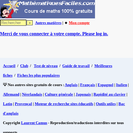
Autres matières
| 🔸
Mon compte
Merci de vous connecter à votre compte. Please log in.
Accueil
/
Club
/
Test de niveau
/
Guide de travail
/
Meilleures
fiches
/
Fiches les plus populaires
💡 Nos autres sites gratuits de cours :
Anglais
|
Français
|
Espagnol
|
Italien
|
Allemand
|
Néerlandais
|
Culture générale
|
Japonais
|
Rapidité au clavier
|
Latin
|
Provençal
|
Moteur de recherche sites éducatifs
|
Outils utiles
|
Bac
d'anglais
Copyright
Laurent Camus
- Reproduction/traductions interdites sur tous
supports