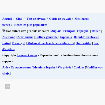
Accueil
/
Club
/
Test de niveau
/
Guide de travail
/
Meilleures
fiches
/
Fiches les plus populaires
💡 Nos autres sites gratuits de cours :
Anglais
|
Français
|
Espagnol
|
Italien
|
Allemand
|
Néerlandais
|
Culture générale
|
Japonais
|
Rapidité au clavier
|
Latin
|
Provençal
|
Moteur de recherche sites éducatifs
|
Outils utiles
|
Bac
d'anglais
Copyright
Laurent Camus
- Reproduction/traductions interdites sur tous
supports
Aide / Contactez-nous / Mentions légales / Vie privée
/
Cookies
[
Modifier vos
choix
]