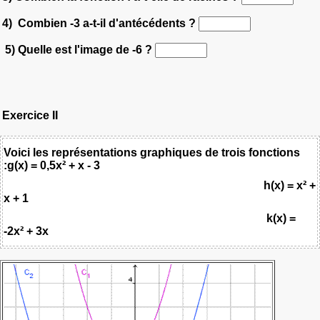
4)
Combien -3 a-t-il d'antécédents ?
5) Quelle est l'image de -6 ?
Exercice II
Voici les représentations graphiques de trois fonctions
:g(x) = 0,5x² + x - 3
h(x) = x² +
x + 1
k(x) =
-2x² + 3x