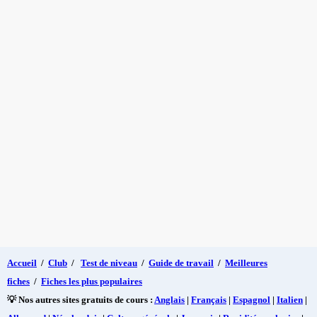
Accueil
/
Club
/
Test de niveau
/
Guide de travail
/
Meilleures
fiches
/
Fiches les plus populaires
💡 Nos autres sites gratuits de cours :
Anglais
|
Français
|
Espagnol
|
Italien
|