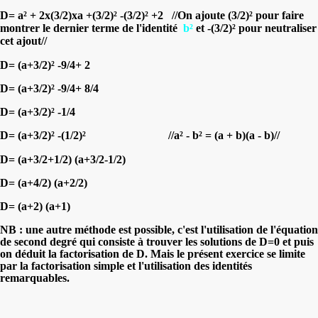
D= a² + 2x(3/2)xa +(3/2)² -(3/2)² +2 //On ajoute
(3/2)² pour faire
montrer le dernier terme de l'identité
b²
et
-(3/2)² pour neutraliser
cet ajout//
D= (a+3/2)² -9/4+ 2
D= (a+3/2)² -9/4+ 8/4
D= (a+3/2)² -1/4
D= (a+3/2)² -(1/2)²
//
a² - b² = (a + b)(a - b)
//
D= (a+3/2+1/2) (a+3/2-1/2)
D= (a+4/2) (a+2/2)
D= (a+2) (a+1)
NB :
une autre méthode est possible, c'est l'utilisation de l'équation
de second degré qui consiste à trouver les solutions de D=0 et puis
on déduit la factorisation de D. Mais le présent exercice se limite
par la factorisation simple et l'utilisation des identités
remarquables.