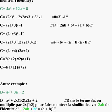
montrer l'identité) :
C= 4a² + 12a + 8
C= (2a)² + 2x2ax3 + 3² -1
//8=
3² -1//
C= (2a+3)² -1
//
a² + 2ab + b² = (a + b)²
//
C= (2a+3)² -1
²
C= (2a+3+1) (2a+3-1)
//
a² - b² = (a + b)(a - b)
//
C= (2a+4) (2a+2)
C=2(a+2) x2(a+1)
C=4(a+1) (a+2)
Autre exemple :
D= a² + 3a + 2
D= a² + 2x(1/2)x3a + 2 //Dans le terme
3a
, on
multiplie par
2x(1/2)
pour faire montrer la similitude avec
2ab
de
l'identité
a² +
2ab
+
b²
= (a + b)²
//