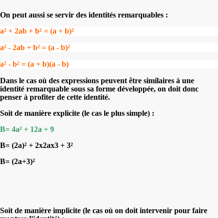
On peut aussi se servir des identités remarquables :
a² + 2ab + b² = (a + b)²
a² - 2ab + b² = (a - b)²
a² - b² = (a + b)(a - b)
Dans le cas où des expressions peuvent être similaires à une
identité remarquable sous sa forme développée, on doit donc
penser à profiter de cette identité.
Soit de manière explicite (le cas le plus simple) :
B= 4a² + 12a + 9
B= (2a)² + 2x2ax3 + 3²
B= (2a+3)²
Soit de manière implicite (le cas où on doit intervenir pour faire