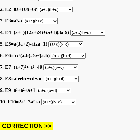
2. E2=8a+10b+6c
3. E3=a³-a
4. E4=(a+1)(12a+24)+(a+1)(3a-9)
5. E5=a(3a+2)-a(2a+1)
6. E6=5x²(a-b)- 5y²(a-b)
7. E7=(a+7)²+ a²- 49
8. E8=ab+bc+cd+ad
9. E9=a³+a²+a+1
10. E10=2a³+3a²+a