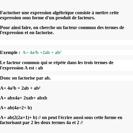
Factoriser une expression algébrique consiste à mettre cette
expression sous forme d'un produit de facteurs.
Pour ainsi faire, on cherche un facteur commun des termes de
l'expression et on factorise.
Exemple :
A=
4a²b +2ab + ab²
Le facteur commun qui se répète dans les trois termes de
l'expression A est : ab
Donc on factorise par ab.
A=
4a²b + 2ab + ab²
A=
abx4a+ 2xab+ abxb
A=
ab(4a+2+ b)
A=
ab(2(2a+1)+ b) // on peut l'écrire aussi sous cette forme en
factorisant par 2 les deux termes 4a et 2 //