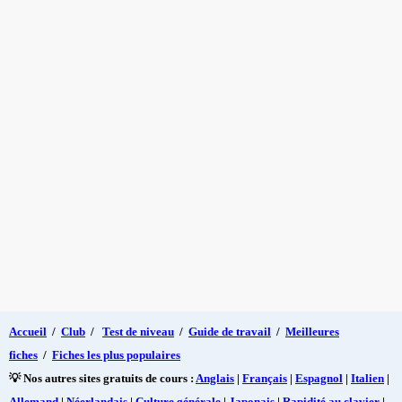
Accueil
/
Club
/
Test de niveau
/
Guide de travail
/
Meilleures
fiches
/
Fiches les plus populaires
💡 Nos autres sites gratuits de cours :
Anglais
|
Français
|
Espagnol
|
Italien
|
Allemand
|
Néerlandais
|
Culture générale
|
Japonais
|
Rapidité au clavier
|