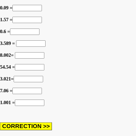
0.09 =
1.57 =
0.6 =
3.589 =
8.002=
54.54 =
3.021=
7.06 =
1.001 =