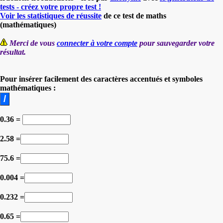
tests - créez votre propre test !
Voir les statistiques de réussite
de ce test de maths
(mathématiques)
Merci de vous
connecter à votre compte
pour sauvegarder votre
résultat.
Pour insérer facilement des caractères accentués et symboles
mathématiques :
0.36 =
2.58 =
75.6 =
0.004 =
0.232 =
0.65 =