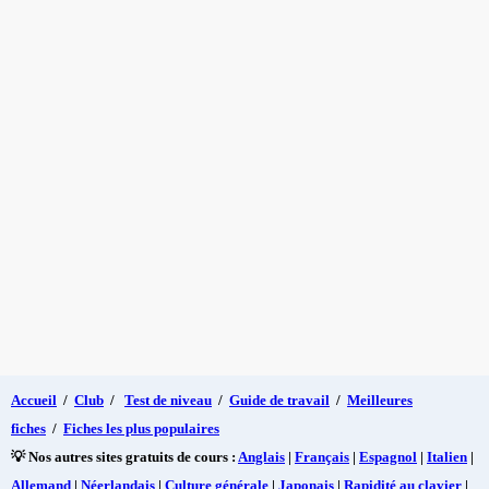
Accueil
/
Club
/
Test de niveau
/
Guide de travail
/
Meilleures
fiches
/
Fiches les plus populaires
💡 Nos autres sites gratuits de cours :
Anglais
|
Français
|
Espagnol
|
Italien
|
Allemand
|
Néerlandais
|
Culture générale
|
Japonais
|
Rapidité au clavier
|