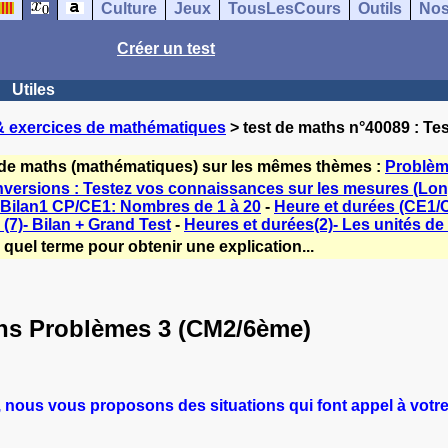
Culture
Jeux
TousLesCours
Outils
Nos
Créer un test
Utiles
& exercices de mathématiques
> test de maths n°40089 : Te
s de maths (mathématiques) sur les mêmes thèmes :
Problè
nversions : Testez vos connaissances sur les mesures (Lon
Bilan1 CP/CE1: Nombres de 1 à 20
-
Heure et durées (CE1/
(7)- Bilan + Grand Test
-
Heures et durées(2)- Les unités de
quel terme pour obtenir une explication...
ions Problèmes 3 (CM2/6ème)
ous vous proposons des situations qui font appel à votre ré