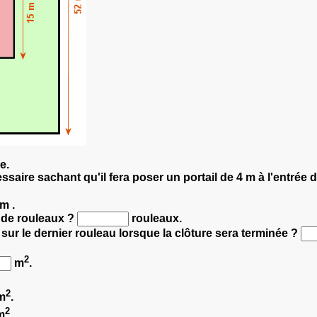
e.
ssaire sachant qu'il fera poser un portail de 4 m à l'entrée d
m .
 de rouleaux ?
rouleaux.
l sur le dernier rouleau lorsque la clôture sera terminée ?
2
m
.
2
m
.
2
m
.