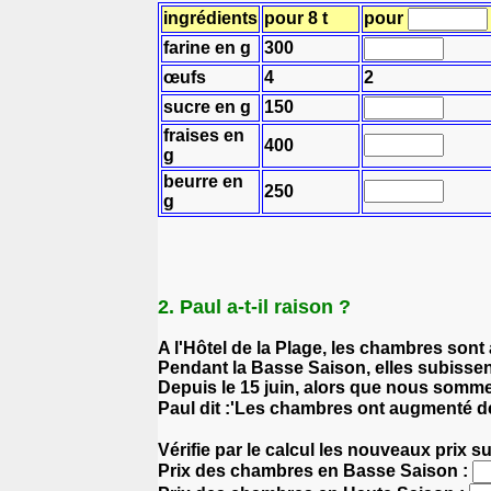
ingrédients
pour 8 t
pour
farine en g
300
œufs
4
2
sucre en g
150
fraises en
400
g
beurre en
250
g
2. Paul a-t-il raison ?
A l'Hôtel de la Plage, les chambres sont
Pendant la Basse Saison, elles subisse
Depuis le 15 juin, alors que nous somm
Paul dit :'Les chambres ont augmenté de 
Vérifie par le calcul les nouveaux prix s
Prix des chambres en Basse Saison :