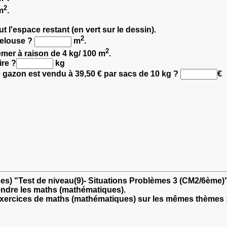
2
m
.
 l'espace restant (en vert sur le dessin).
2
pelouse ?
m
.
2
semer à raison de 4 kg/ 100 m
.
ire ?
kg
e gazon est vendu à 39,50 € par sacs de 10 kg ?
€
es) "Test de niveau(9)- Situations Problèmes 3 (CM2/6ème)
endre les maths (mathématiques).
'exercices de maths (mathématiques) sur les mêmes thèmes 