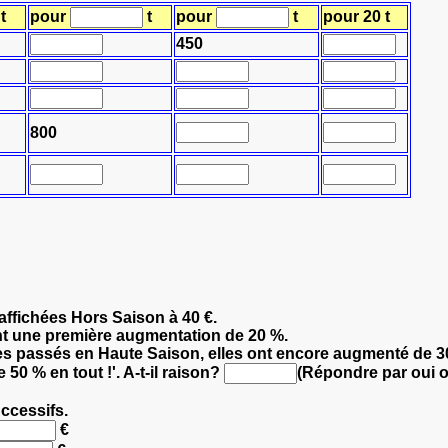
t
pour
t
pour
t
pour 20 t
450
800
 affichées Hors Saison à 40 €.
nt une première augmentation de 20 %.
es passés en Haute Saison, elles ont encore augmenté de 3
50 % en tout !'. A-t-il raison?
(Répondre par oui o
uccessifs.
€