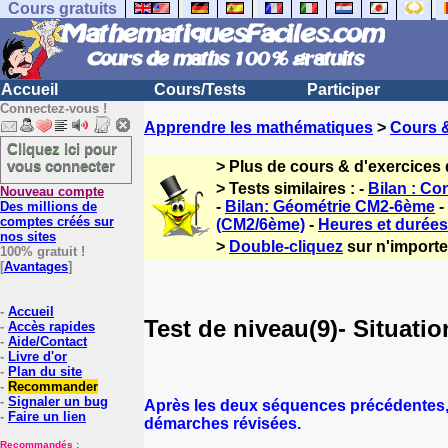
Cours gratuits
Accueil
Cours/Tests
Participer
Connectez-vous !
Apprendre les mathématiques
>
Cours 
Cliquez ici pour
vous connecter
> Plus de cours & d'exercice
> Tests similaires : -
Bilan : Co
Nouveau compte
-
Bilan: Géométrie CM2-6ème
-
Des millions de
comptes créés sur
(CM2/6ème)
-
Heures et durées 
nos sites
>
Double-cliquez
sur n'importe 
100% gratuit !
[
Avantages
]
-
Accueil
Test de niveau(9)- Situat
-
Accès rapides
-
Aide/Contact
-
Livre d'or
-
Plan du site
-
Recommander
-
Signaler un bug
Après les deux séquences précédentes, n
-
Faire un lien
démarches révisées.
Recommandés :