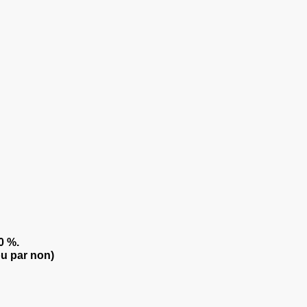
0 %.
u par non)