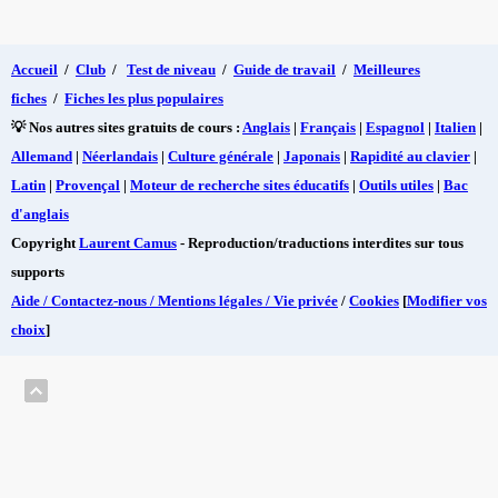
Accueil
/
Club
/
Test de niveau
/
Guide de travail
/
Meilleures
fiches
/
Fiches les plus populaires
💡 Nos autres sites gratuits de cours :
Anglais
|
Français
|
Espagnol
|
Italien
|
Allemand
|
Néerlandais
|
Culture générale
|
Japonais
|
Rapidité au clavier
|
Latin
|
Provençal
|
Moteur de recherche sites éducatifs
|
Outils utiles
|
Bac
d'anglais
Copyright
Laurent Camus
- Reproduction/traductions interdites sur tous
supports
Aide / Contactez-nous / Mentions légales / Vie privée
/
Cookies
[
Modifier vos
choix
]