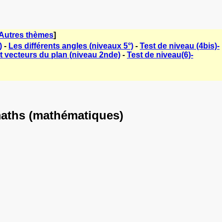
Autres thèmes
]
)
-
Les différents angles (niveaux 5°)
-
Test de niveau (4bis)-
t vecteurs du plan (niveau 2nde)
-
Test de niveau(6)-
 maths (mathématiques)