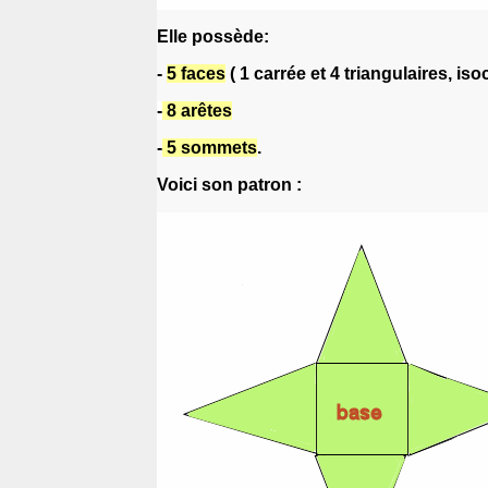
Elle possède:
-
5 faces
( 1 carrée et 4 triangulaires, iso
-
8 arêtes
-
5 sommets
.
Voici son patron :