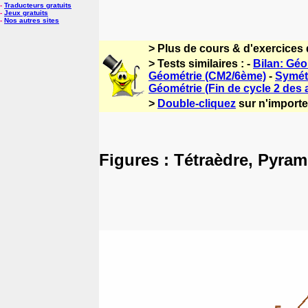
-
Traducteurs gratuits
-
Jeux gratuits
-
Nos autres sites
> Plus de cours & d'exercices
> Tests similaires : -
Bilan: Gé
Géométrie (CM2/6ème)
-
Symétr
Géométrie (Fin de cycle 2 des
>
Double-cliquez
sur n'importe 
Figures : Tétraèdre, Pyram