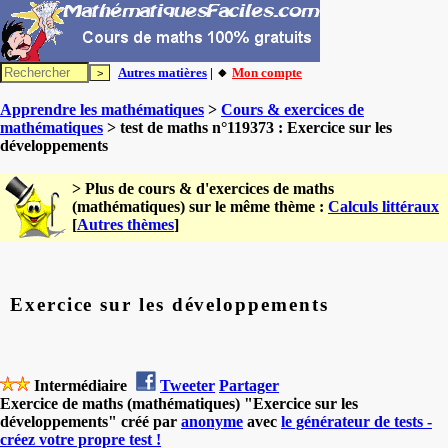
Autres matières
| 🔸
Mon compte
Apprendre les mathématiques
>
Cours & exercices de
mathématiques
> test de maths n°119373 : Exercice sur les
développements
> Plus de cours & d'exercices de maths
(mathématiques) sur le même thème :
Calculs littéraux
[
Autres thèmes
]
Exercice sur les développements
Intermédiaire
Tweeter
Partager
Exercice de maths (mathématiques) "Exercice sur les
développements" créé par
anonyme
avec
le générateur de tests -
créez votre propre test !