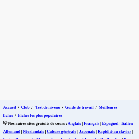
Accueil
/
Club
/
Test de niveau
/
Guide de travail
/
Meilleures
fiches
/
Fiches les plus populaires
💡 Nos autres sites gratuits de cours :
Anglais
|
Français
|
Espagnol
|
Italien
|
Allemand
|
Néerlandais
|
Culture générale
|
Japonais
|
Rapidité au clavier
|