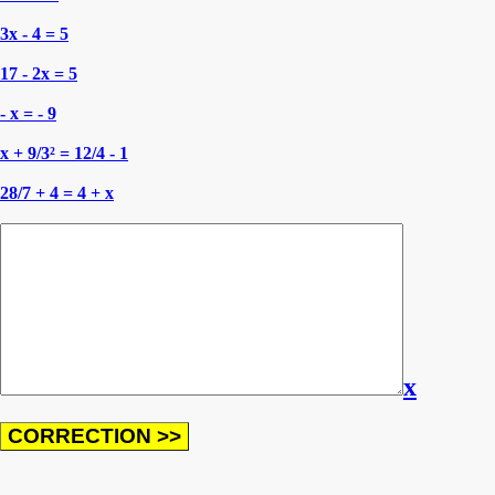
3x - 4 = 5
17 - 2x = 5
- x = - 9
x + 9/3² = 12/4 - 1
28/7 + 4 = 4 + x
x