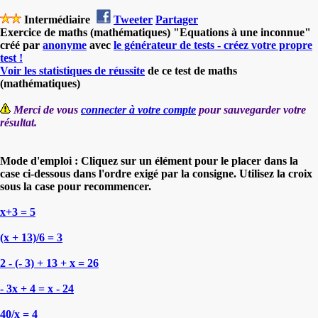
Intermédiaire
Tweeter
Partager
Exercice de maths (mathématiques) "Equations à une inconnue"
créé par
anonyme
avec
le générateur de tests - créez votre propre
test !
Voir les statistiques de réussite
de ce test de maths
(mathématiques)
Merci de vous
connecter à votre compte
pour sauvegarder votre
résultat.
Mode d'emploi : Cliquez sur un élément pour le placer dans la
case ci-dessous dans l'ordre exigé par la consigne. Utilisez la croix
sous la case pour recommencer.
x+3 = 5
(x + 13)/6 = 3
2 - (- 3) + 13 + x = 26
- 3x + 4 = x - 24
40/x = 4