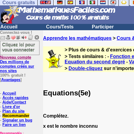
Cours gratuits
Accueil
Cours/Tests
Participer
Connectez-vous !
Apprendre les mathématiques
>
Cours 
Cliquez ici pour
vous connecter
> Plus de cours & d'exercices
> Tests similaires : -
Fonction e
Nouveau compte
Equation du second degré
-
Va
Des millions de
comptes créés sur
>
Double-cliquez
sur n'importe 
nos sites
100% gratuit !
[
Avantages
]
Equations(5e)
-
Accueil
-
Accès rapides
-
Aide/Contact
-
Livre d'or
-
Plan du site
Complétez.
-
Recommander
-
Signaler un bug
-
Faire un lien
x est le nombre inconnu
Recommandés :