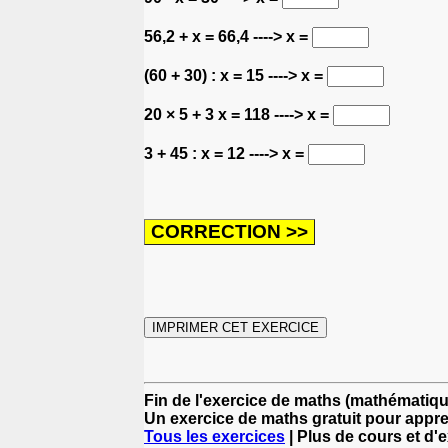
56,2 + x = 66,4 ----> x =
(60 + 30) : x = 15 ----> x =
20 × 5 + 3 x = 118 ----> x =
3 + 45 : x = 12 ----> x =
Fin de l'exercice de maths (mathématiq
Un exercice de maths gratuit pour appr
Tous les exercices
| Plus de cours et d