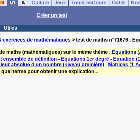
Culture
Jeux
TousLesCours
Outils
Nos
Créer un test
Utiles
& exercices de mathématiques
> test de maths n°71676 : Eq
 de maths (mathématiques) sur le même thème :
Equations
[
t ensemble de définition
-
Equations 1er degré
-
Equation (1
leur absolue d'un nombre (niveau première)
-
Matrices (1-A
quel terme pour obtenir une explication...