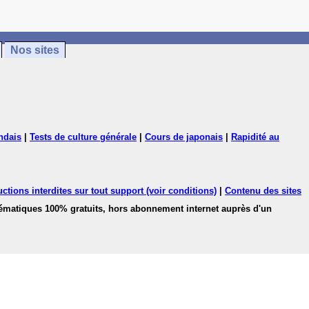
Nos sites
ndais
|
Tests de culture générale
|
Cours de japonais
|
Rapidité au
ctions interdites sur tout support (voir conditions)
|
Contenu des sites
hématiques 100% gratuits, hors abonnement internet auprès d'un