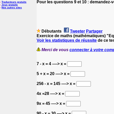
Pour les questions 9 et 10 : demandez-vou
-
Traducteurs gratuits
-
Jeux gratuits
-
Nos autres sites
Débutants
Tweeter
Partager
Exercice de maths (mathématiques) "Eq
Voir les statistiques de réussite
de ce te
Merci de vous
connecter à votre com
7 - x = 4 ----> x =
5 + x = 20 ----> x =
256 - x = 145 ----> x =
4x =28 ----> x =
9x = 45 ----> x =
90 - x = 30 ----> x =