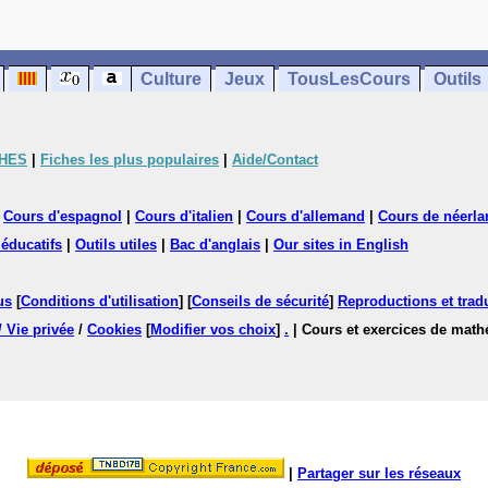
Culture
Jeux
TousLesCours
Outils
CHES
|
Fiches les plus populaires
|
Aide/Contact
|
Cours d'espagnol
|
Cours d'italien
|
Cours d'allemand
|
Cours de néerla
 éducatifs
|
Outils utiles
|
Bac d'anglais
|
Our sites in English
us
[
Conditions d'utilisation
] [
Conseils de sécurité
]
Reproductions et tradu
/ Vie privée
/
Cookies
[
Modifier vos choix
]
.
| Cours et exercices de mat
|
Partager sur les réseaux