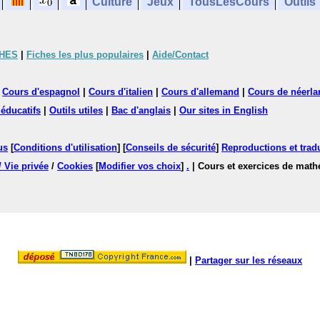
Culture
Jeux
TousLesCours
Outils
CHES
|
Fiches les plus populaires
|
Aide/Contact
|
Cours d'espagnol
|
Cours d'italien
|
Cours d'allemand
|
Cours de néerla
 éducatifs
|
Outils utiles
|
Bac d'anglais
|
Our sites in English
us
[
Conditions d'utilisation
] [
Conseils de sécurité
]
Reproductions et tradu
/ Vie privée
/
Cookies
[
Modifier vos choix
]
.
| Cours et exercices de mat
|
Partager sur les réseaux