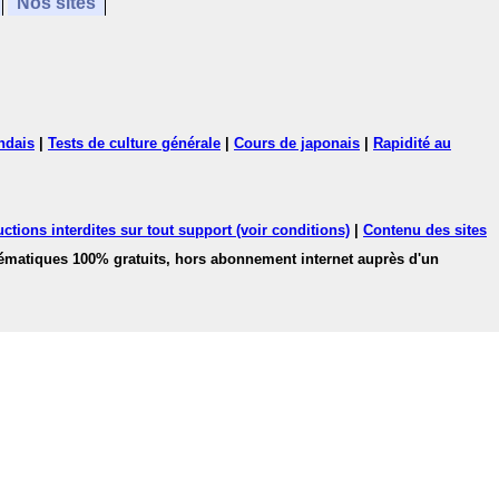
Nos sites
ndais
|
Tests de culture générale
|
Cours de japonais
|
Rapidité au
ctions interdites sur tout support (voir conditions)
|
Contenu des sites
hématiques 100% gratuits, hors abonnement internet auprès d'un