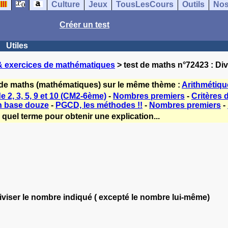
Culture
Jeux
TousLesCours
Outils
Nos
Créer un test
Utiles
& exercices de mathématiques
> test de maths n°72423 : Divi
 de maths (mathématiques) sur le même thème :
Arithmétiqu
e 2, 3, 5, 9 et 10 (CM2-6ème)
-
Nombres premiers
-
Critères d
en base douze
-
PGCD, les méthodes !!
-
Nombres premiers
-
quel terme pour obtenir une explication...
iviser le nombre indiqué ( excepté le nombre lui-même)