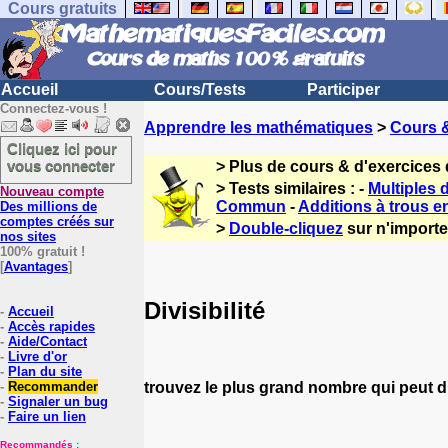
Cours gratuits
Accueil
Cours/Tests
Participer
Connectez-vous !
Apprendre les mathématiques
>
Cours 
Cliquez ici pour
vous connecter
> Plus de cours & d'exercices
> Tests similaires : -
Multiples d
Nouveau compte
Commun
-
Additions à trous 
Des millions de
comptes créés sur
>
Double-cliquez
sur n'importe 
nos sites
100% gratuit !
[
Avantages
]
Divisibilité
-
Accueil
-
Accès rapides
-
Aide/Contact
-
Livre d'or
-
Plan du site
trouvez le plus grand nombre qui peut d
-
Recommander
-
Signaler un bug
-
Faire un lien
Recommandés :