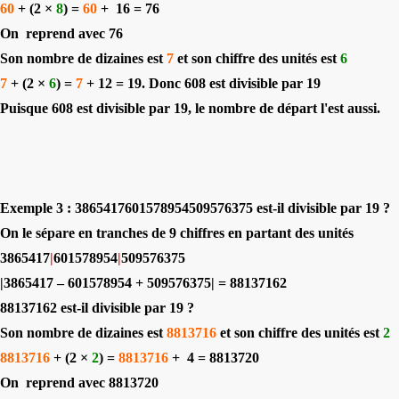
60
+ (2 ×
8
) =
60
+
16 = 76
On
reprend avec 76
Son nombre de dizaines est
7
et son chiffre des unités est
6
7
+ (2 ×
6
) =
7
+ 12 = 19. Donc 608 est divisible par 19
Puisque 608 est divisible par 19, le nombre de départ l'est aussi.
Exemple 3 : 3865417601578954509576375 est-il divisible par 19 ?
On le sépare en tranches de 9 chiffres en partant des unités
3865417
|
601578954
|
509576375
|3865417 – 601578954 + 509576375| = 88137162
88137162 est-il divisible par 19 ?
Son nombre de dizaines est
8813716
et son chiffre des unités est
2
8813716
+ (2 ×
2
) =
8813716
+
4 = 8813720
On
reprend avec 8813720