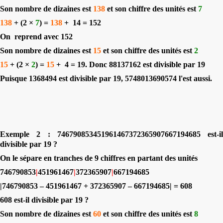
Son nombre de dizaines est
138
et son chiffre des unités est
7
138
+ (2 ×
7
) =
138
+
14 = 152
On
reprend avec 152
Son nombre de dizaines est
15
et son chiffre des unités est
2
15
+ (2 ×
2
) =
15
+
4 = 19. Donc 88137162 est divisible par 19
Puisque 1368494 est divisible par 19, 5748013690574 l'est aussi.
Exemple 2 : 746790853451961467372365907667194685 est-il
divisible par 19 ?
On le sépare en tranches de 9 chiffres en partant des unités
746790853
|
451961467
|
372365907
|
667194685
|746790853 – 451961467 + 372365907 – 667194685| = 608
608 est-il divisible par 19 ?
Son nombre de dizaines est
60
et son chiffre des unités est
8