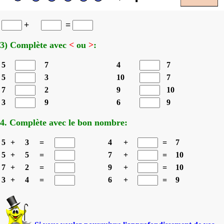
+
=
3) Complète avec
<
ou
>
:
5
7
4
7
5
3
10
7
7
2
9
10
3
9
6
9
4. Complète avec le bon nombre:
5
+
3
=
4
+
=
7
5
+
5
=
7
+
=
10
7
+
2
=
9
+
=
10
3
+
4
=
6
+
=
9