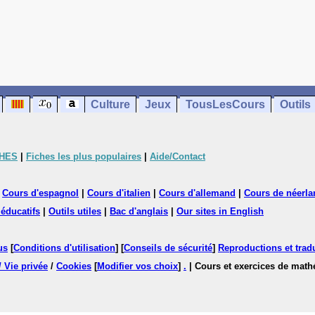
Culture
Jeux
TousLesCours
Outils
CHES
|
Fiches les plus populaires
|
Aide/Contact
|
Cours d'espagnol
|
Cours d'italien
|
Cours d'allemand
|
Cours de néerla
 éducatifs
|
Outils utiles
|
Bac d'anglais
|
Our sites in English
us
[
Conditions d'utilisation
] [
Conseils de sécurité
]
Reproductions et tradu
/ Vie privée
/
Cookies
[
Modifier vos choix
]
.
| Cours et exercices de mat