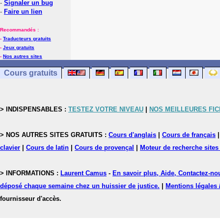
-
Signaler un bug
-
Faire un lien
Recommandés :
-
Traducteurs gratuits
-
Jeux gratuits
-
Nos autres sites
Cours gratuits
> INDISPENSABLES :
TESTEZ VOTRE NIVEAU
|
NOS MEILLEURES FI
> NOS AUTRES SITES GRATUITS :
Cours d'anglais
|
Cours de français
clavier
|
Cours de latin
|
Cours de provençal
|
Moteur de recherche sites
> INFORMATIONS :
Laurent Camus
-
En savoir plus, Aide, Contactez-no
déposé chaque semaine chez un huissier de justice.
|
Mentions légales 
fournisseur d'accès.