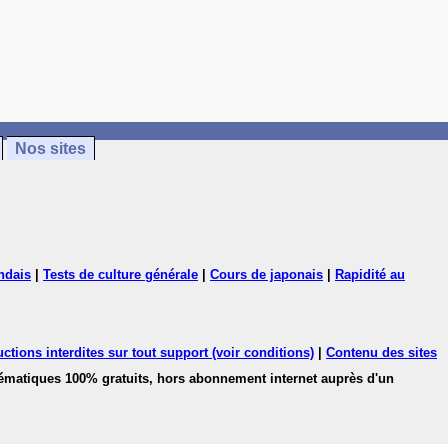
Nos sites
ndais
|
Tests de culture générale
|
Cours de japonais
|
Rapidité au
ctions interdites sur tout support (voir conditions)
|
Contenu des sites
hématiques 100% gratuits, hors abonnement internet auprès d'un