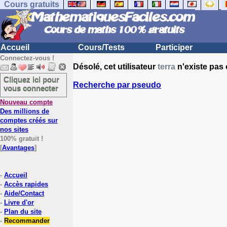
Cours gratuits
Accueil
Cours/Tests
Participer
Connectez-vous !
Désolé, cet utilisateur
terra
n'existe pas 
Cliquez ici pour
Recherche par pseudo
vous connecter
Nouveau compte
Des millions de
comptes créés sur
nos sites
100% gratuit !
[
Avantages
]
-
Accueil
-
Accès rapides
-
Aide/Contact
-
Livre d'or
-
Plan du site
-
Recommander