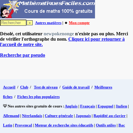
Autres matières
| 🔸
Mon compte
Désolé, cet utilisateur
newpokenonge
n'existe pas ou plus. Merci
de vérifier l'orthographe du nom.
Cliquez ici pour retourner à
l'accueil de notre site.
Recherche par pseudo
Accueil
/
Club
/
Test de niveau
/
Guide de travail
/
Meilleures
fiches
/
Fiches les plus populaires
💡 Nos autres sites gratuits de cours :
Anglais
|
Français
|
Espagnol
|
Italien
|
Allemand
|
Néerlandais
|
Culture générale
|
Japonais
|
Rapidité au clavier
|
Latin
|
Provençal
|
Moteur de recherche sites éducatifs
|
Outils utiles
|
Bac