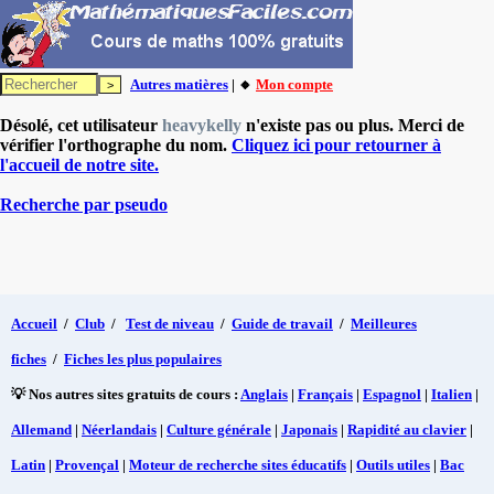
Autres matières
| 🔸
Mon compte
Désolé, cet utilisateur
heavykelly
n'existe pas ou plus. Merci de
vérifier l'orthographe du nom.
Cliquez ici pour retourner à
l'accueil de notre site.
Recherche par pseudo
Accueil
/
Club
/
Test de niveau
/
Guide de travail
/
Meilleures
fiches
/
Fiches les plus populaires
💡 Nos autres sites gratuits de cours :
Anglais
|
Français
|
Espagnol
|
Italien
|
Allemand
|
Néerlandais
|
Culture générale
|
Japonais
|
Rapidité au clavier
|
Latin
|
Provençal
|
Moteur de recherche sites éducatifs
|
Outils utiles
|
Bac